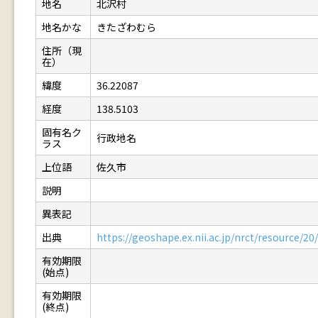
地名
北沢村
地名かな
きたざわむら
住所（現
在）
緯度
36.22087
経度
138.5103
固有名ク
行政地名
ラス
上位語
佐久市
説明
異表記
出典
https://geoshape.ex.nii.ac.jp/nrct/resource/
有効期限
(始点)
有効期限
(終点)