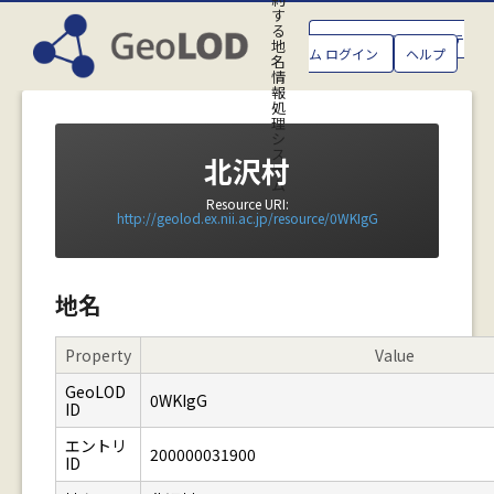
す
る
GeoLOD地名管理システ
地
ム ログイン
ヘルプ
名
情
報
処
理
シ
ス
北沢村
テ
ム
Resource URI:
http://geolod.ex.nii.ac.jp/resource/0WKIgG
地名
Property
Value
GeoLOD
0WKIgG
ID
エントリ
200000031900
ID