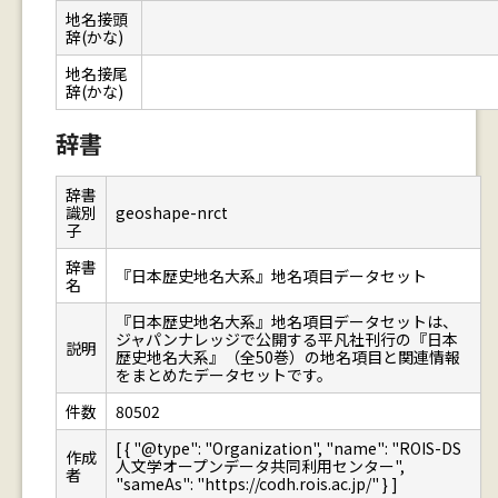
地名接頭
辞(かな)
地名接尾
辞(かな)
辞書
辞書
識別
geoshape-nrct
子
辞書
『日本歴史地名大系』地名項目データセット
名
『日本歴史地名大系』地名項目データセットは、
ジャパンナレッジで公開する平凡社刊行の『日本
説明
歴史地名大系』（全50巻）の地名項目と関連情報
をまとめたデータセットです。
件数
80502
[ { "@type": "Organization", "name": "ROIS-DS
作成
人文学オープンデータ共同利用センター",
者
"sameAs": "https://codh.rois.ac.jp/" } ]