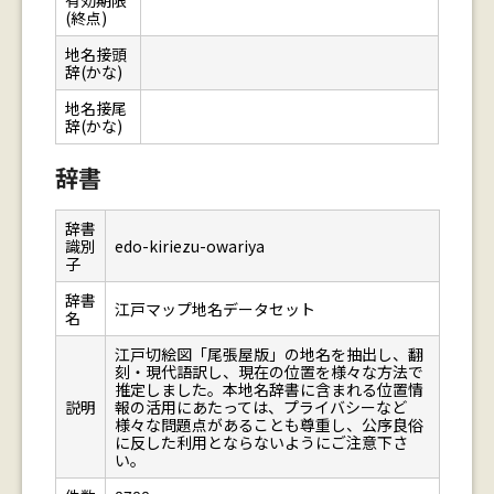
有効期限
(終点)
地名接頭
辞(かな)
地名接尾
辞(かな)
辞書
辞書
識別
edo-kiriezu-owariya
子
辞書
江戸マップ地名データセット
名
江戸切絵図「尾張屋版」の地名を抽出し、翻
刻・現代語訳し、現在の位置を様々な方法で
推定しました。本地名辞書に含まれる位置情
説明
報の活用にあたっては、プライバシーなど
様々な問題点があることも尊重し、公序良俗
に反した利用とならないようにご注意下さ
い。