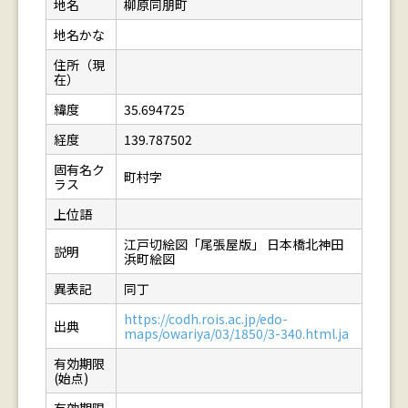
地名
柳原同朋町
地名かな
住所（現
在）
緯度
35.694725
経度
139.787502
固有名ク
町村字
ラス
上位語
江戸切絵図「尾張屋版」 日本橋北神田
説明
浜町絵図
異表記
同丁
https://codh.rois.ac.jp/edo-
出典
maps/owariya/03/1850/3-340.html.ja
有効期限
(始点)