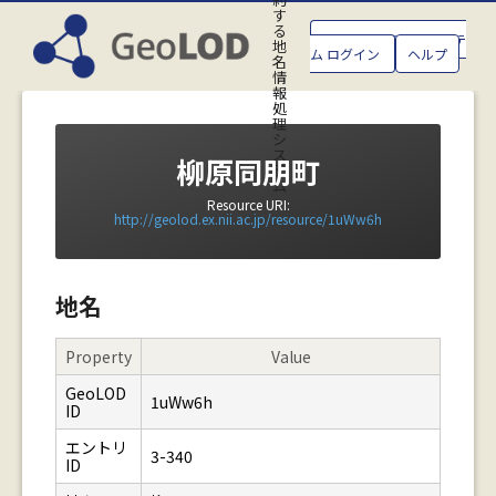
す
る
GeoLOD地名管理システ
地
ム ログイン
ヘルプ
名
情
報
処
理
シ
ス
柳原同朋町
テ
ム
Resource URI:
http://geolod.ex.nii.ac.jp/resource/1uWw6h
地名
Property
Value
GeoLOD
1uWw6h
ID
エントリ
3-340
ID