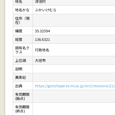
地名
深池村
地名かな
ふかいけむら
住所（現
在）
緯度
35.32594
経度
136.6321
固有名ク
行政地名
ラス
上位語
大垣市
説明
異表記
出典
https://geoshape.ex.nii.ac.jp/nrct/resource/
有効期限
(始点)
有効期限
(終点)