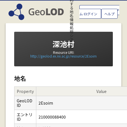
す
る
GeoLOD地名管理システ
地
ム ログイン
ヘルプ
名
情
報
処
理
シ
ス
深池村
テ
ム
Resource URI:
http://geolod.ex.nii.ac.jp/resource/2Esoim
地名
Property
Value
GeoLOD
2Esoim
ID
エントリ
210000088400
ID