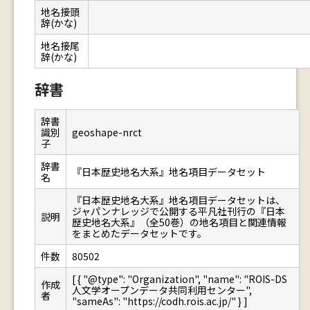
地名接頭
辞(かな)
地名接尾
辞(かな)
辞書
辞書
識別
geoshape-nrct
子
辞書
『日本歴史地名大系』地名項目データセット
名
『日本歴史地名大系』地名項目データセットは、
ジャパンナレッジで公開する平凡社刊行の『日本
説明
歴史地名大系』（全50巻）の地名項目と関連情報
をまとめたデータセットです。
件数
80502
[ { "@type": "Organization", "name": "ROIS-DS
作成
人文学オープンデータ共同利用センター",
者
"sameAs": "https://codh.rois.ac.jp/" } ]