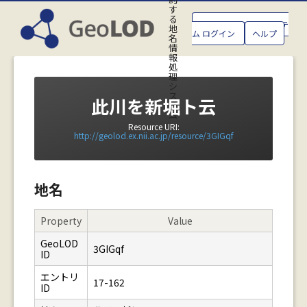
す
る
GeoLOD地名管理システ
地
ム ログイン
ヘルプ
名
情
報
処
理
シ
ス
此川を新堀ト云
テ
ム
Resource URI:
http://geolod.ex.nii.ac.jp/resource/3GIGqf
地名
Property
Value
GeoLOD
3GIGqf
ID
エントリ
17-162
ID