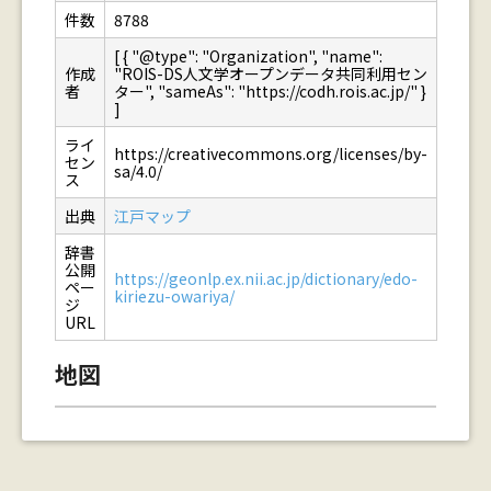
件数
8788
[ { "@type": "Organization", "name":
作成
"ROIS-DS人文学オープンデータ共同利用セン
者
ター", "sameAs": "https://codh.rois.ac.jp/" }
]
ライ
https://creativecommons.org/licenses/by-
セン
sa/4.0/
ス
出典
江戸マップ
辞書
公開
https://geonlp.ex.nii.ac.jp/dictionary/edo-
ペー
kiriezu-owariya/
ジ
URL
地図