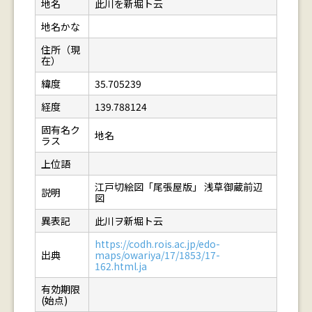
地名
此川を新堀ト云
地名かな
住所（現
在）
緯度
35.705239
経度
139.788124
固有名ク
地名
ラス
上位語
江戸切絵図「尾張屋版」 浅草御蔵前辺
説明
図
異表記
此川ヲ新堀ト云
https://codh.rois.ac.jp/edo-
出典
maps/owariya/17/1853/17-
162.html.ja
有効期限
(始点)