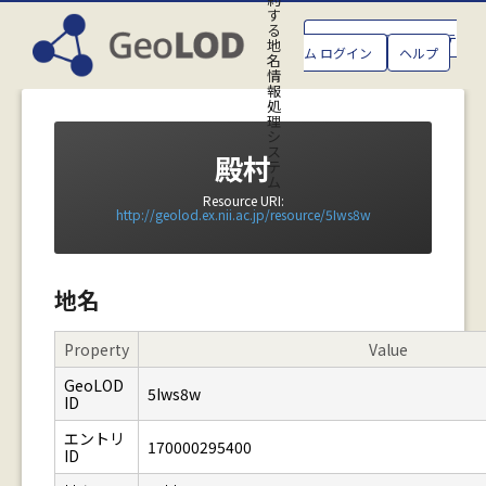
す
る
GeoLOD地名管理システ
地
ム ログイン
ヘルプ
名
情
報
処
理
シ
ス
殿村
テ
ム
Resource URI:
http://geolod.ex.nii.ac.jp/resource/5Iws8w
地名
Property
Value
GeoLOD
5Iws8w
ID
エントリ
170000295400
ID