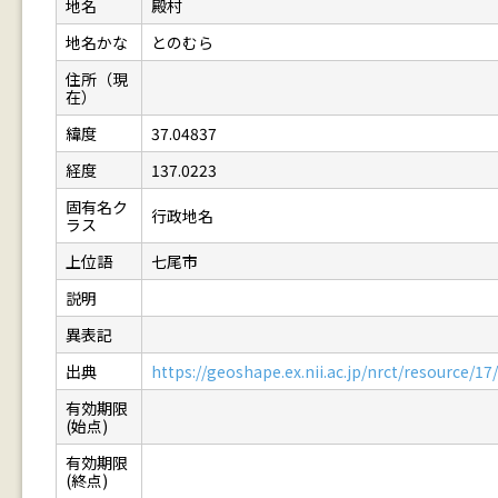
地名
殿村
地名かな
とのむら
住所（現
在）
緯度
37.04837
経度
137.0223
固有名ク
行政地名
ラス
上位語
七尾市
説明
異表記
出典
https://geoshape.ex.nii.ac.jp/nrct/resource/
有効期限
(始点)
有効期限
(終点)