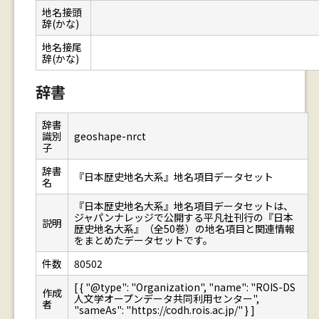
地名接頭
辞(かな)
地名接尾
辞(かな)
辞書
辞書
識別
geoshape-nrct
子
辞書
『日本歴史地名大系』地名項目データセット
名
『日本歴史地名大系』地名項目データセットは、
ジャパンナレッジで公開する平凡社刊行の『日本
説明
歴史地名大系』（全50巻）の地名項目と関連情報
をまとめたデータセットです。
件数
80502
[ { "@type": "Organization", "name": "ROIS-DS
作成
人文学オープンデータ共同利用センター",
者
"sameAs": "https://codh.rois.ac.jp/" } ]