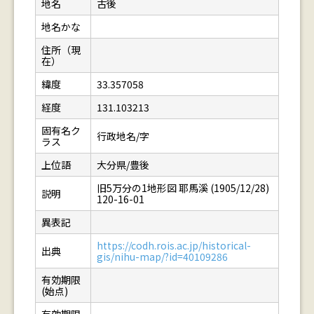
地名
古後
地名かな
住所（現
在）
緯度
33.357058
経度
131.103213
固有名ク
行政地名/字
ラス
上位語
大分県/豊後
旧5万分の1地形図 耶馬溪 (1905/12/28)
説明
120-16-01
異表記
https://codh.rois.ac.jp/historical-
出典
gis/nihu-map/?id=40109286
有効期限
(始点)