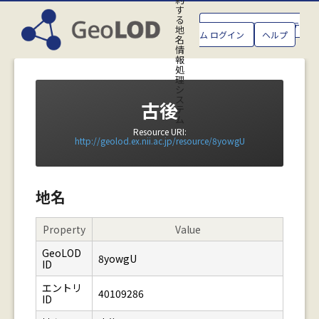
す
る
GeoLOD地名管理システ
地
ム ログイン
ヘルプ
名
情
報
処
理
シ
ス
古後
テ
ム
Resource URI:
http://geolod.ex.nii.ac.jp/resource/8yowgU
地名
Property
Value
GeoLOD
8yowgU
ID
エントリ
40109286
ID