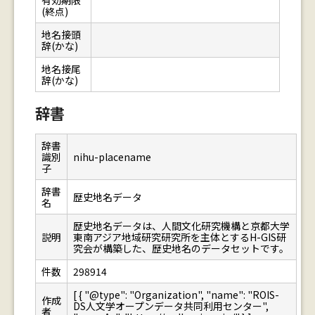
有効期限
(終点)
地名接頭
辞(かな)
地名接尾
辞(かな)
辞書
辞書
識別
nihu-placename
子
辞書
歴史地名データ
名
歴史地名データは、人間文化研究機構と京都大学
説明
東南アジア地域研究研究所を主体とするH-GIS研
究会が構築した、歴史地名のデータセットです。
件数
298914
[ { "@type": "Organization", "name": "ROIS-
作成
DS人文学オープンデータ共同利用センター",
者