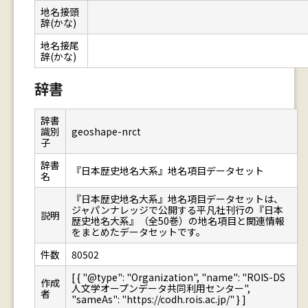
地名接頭
辞(かな)
地名接尾
辞(かな)
辞書
辞書
識別
geoshape-nrct
子
辞書
『日本歴史地名大系』地名項目データセット
名
『日本歴史地名大系』地名項目データセットは、
ジャパンナレッジで公開する平凡社刊行の『日本
説明
歴史地名大系』（全50巻）の地名項目と関連情報
をまとめたデータセットです。
件数
80502
[ { "@type": "Organization", "name": "ROIS-DS
作成
人文学オープンデータ共同利用センター",
者
"sameAs": "https://codh.rois.ac.jp/" } ]