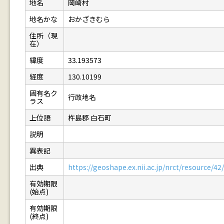
地名
岡崎村
地名かな
おかざきむら
住所（現
在）
緯度
33.193573
経度
130.10199
固有名ク
行政地名
ラス
上位語
杵島郡 白石町
説明
異表記
出典
https://geoshape.ex.nii.ac.jp/nrct/resource/
有効期限
(始点)
有効期限
(終点)