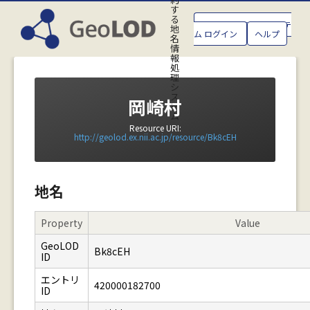
す
る
GeoLOD地名管理システ
地
ム ログイン
ヘルプ
名
情
報
処
理
シ
ス
岡崎村
テ
ム
Resource URI:
http://geolod.ex.nii.ac.jp/resource/Bk8cEH
地名
Property
Value
GeoLOD
Bk8cEH
ID
エントリ
420000182700
ID