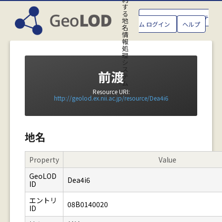
す
る
GeoLOD地名管理システ
地
ム ログイン
ヘルプ
名
情
報
処
理
シ
ス
前渡
テ
ム
Resource URI:
http://geolod.ex.nii.ac.jp/resource/Dea4i6
地名
Property
Value
GeoLOD
Dea4i6
ID
エントリ
08B0140020
ID