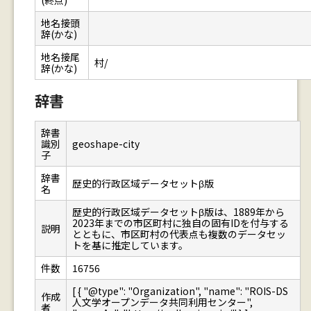
(終点)
地名接頭
辞(かな)
地名接尾
村/
辞(かな)
辞書
辞書
識別
geoshape-city
子
辞書
歴史的行政区域データセットβ版
名
歴史的行政区域データセットβ版は、1889年から
2023年までの市区町村に独自の固有IDを付与する
説明
とともに、市区町村の代表点も複数のデータセッ
トを基に推定しています。
件数
16756
[ { "@type": "Organization", "name": "ROIS-DS
作成
人文学オープンデータ共同利用センター",
者