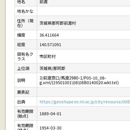
地名
前渡
地名かな
住所（現
茨城県那珂郡前渡村
在）
緯度
36.411664
経度
140.571091
固有名ク
市区町村
ラス
上位語
茨城県/那珂郡
3/前渡窓口/馬渡2980-1/P05-10_08-
説明
g.xml/(19501001\08\08B0140020.wkt.txt)
異表記
出典
https://geoshape.ex.nii.ac.jp/city/resource/0
有効期限
1889-04-01
(始点)
有効期限
1954-03-30