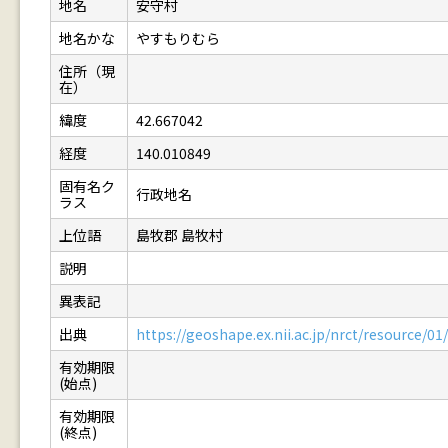
地名
安守村
地名かな
やすもりむら
住所（現
在）
緯度
42.667042
経度
140.010849
固有名ク
行政地名
ラス
上位語
島牧郡 島牧村
説明
異表記
出典
https://geoshape.ex.nii.ac.jp/nrct/resource/
有効期限
(始点)
有効期限
(終点)