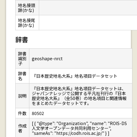
地名接頭
辞(かな)
地名接尾
辞(かな)
辞書
辞書
識別
geoshape-nrct
子
辞書
『日本歴史地名大系』地名項目データセット
名
『日本歴史地名大系』地名項目データセットは、
ジャパンナレッジで公開する平凡社刊行の『日本
説明
歴史地名大系』（全50巻）の地名項目と関連情報
をまとめたデータセットです。
件数
80502
[ { "@type": "Organization", "name": "ROIS-DS
作成
人文学オープンデータ共同利用センター",
者
"sameAs": "https://codh.rois.ac.jp/" } ]