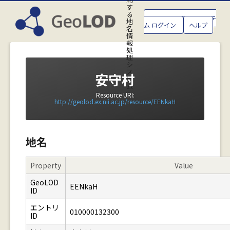
す
る
GeoLOD地名管理システ
地
ム ログイン
ヘルプ
名
情
報
処
理
シ
ス
安守村
テ
ム
Resource URI:
http://geolod.ex.nii.ac.jp/resource/EENkaH
地名
Property
Value
GeoLOD
EENkaH
ID
エントリ
010000132300
ID