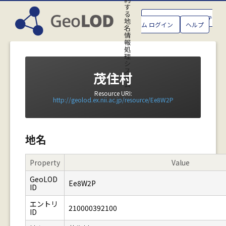
す
る
GeoLOD地名管理システ
地
ム ログイン
ヘルプ
名
情
報
処
理
シ
ス
茂住村
テ
ム
Resource URI:
http://geolod.ex.nii.ac.jp/resource/Ee8W2P
地名
Property
Value
GeoLOD
Ee8W2P
ID
エントリ
210000392100
ID