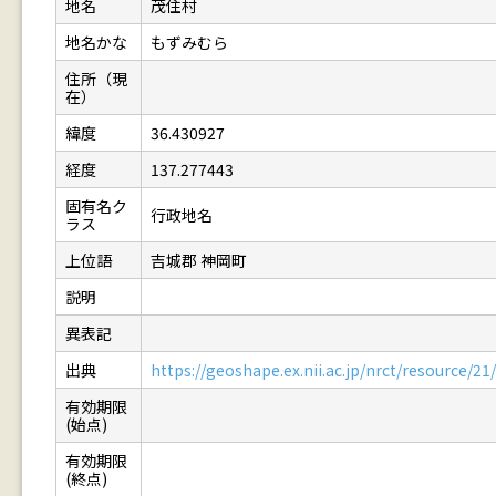
地名
茂住村
地名かな
もずみむら
住所（現
在）
緯度
36.430927
経度
137.277443
固有名ク
行政地名
ラス
上位語
吉城郡 神岡町
説明
異表記
出典
https://geoshape.ex.nii.ac.jp/nrct/resource/
有効期限
(始点)
有効期限
(終点)