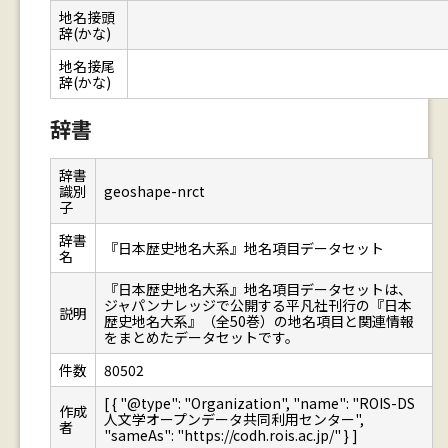
地名接頭
辞(かな)
地名接尾
辞(かな)
辞書
辞書
識別
geoshape-nrct
子
辞書
『日本歴史地名大系』地名項目データセット
名
『日本歴史地名大系』地名項目データセットは、
ジャパンナレッジで公開する平凡社刊行の『日本
説明
歴史地名大系』（全50巻）の地名項目と関連情報
をまとめたデータセットです。
件数
80502
[ { "@type": "Organization", "name": "ROIS-DS
作成
人文学オープンデータ共同利用センター",
者
"sameAs": "https://codh.rois.ac.jp/" } ]