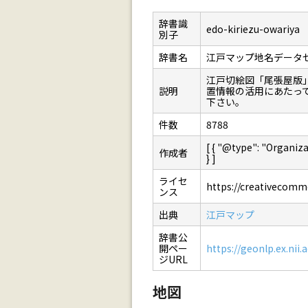
辞書識
edo-kiriezu-owariya
別子
辞書名
江戸マップ地名データ
江戸切絵図「尾張屋版
説明
置情報の活用にあたっ
下さい。
件数
8788
[ { "@type": "Orga
作成者
} ]
ライセ
https://creativecommo
ンス
出典
江戸マップ
辞書公
開ペー
https://geonlp.ex.nii.
ジURL
地図