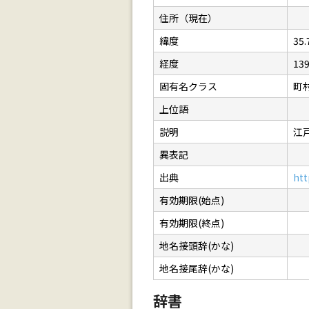
住所（現在）
緯度
35.
経度
139
固有名クラス
町
上位語
説明
江
異表記
出典
htt
有効期限(始点)
有効期限(終点)
地名接頭辞(かな)
地名接尾辞(かな)
辞書