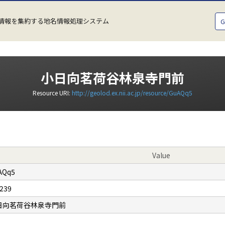
情報を集約する地名情報処理システム
小日向茗荷谷林泉寺門前
Resource URI:
http://geolod.ex.nii.ac.jp/resource/GuAQq5
Value
AQq5
239
日向茗荷谷林泉寺門前