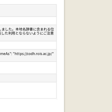
しました。本地名辞書に含まれる位
反した利用とならないようにご注意
: "https://codh.rois.ac.jp/"