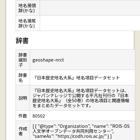
地名接頭
辞(かな)
地名接尾
辞(かな)
辞書
辞書
識別
geoshape-nrct
子
辞書
『日本歴史地名大系』地名項目データセット
名
『日本歴史地名大系』地名項目データセットは、
ジャパンナレッジで公開する平凡社刊行の『日本
説明
歴史地名大系』（全50巻）の地名項目と関連情報
をまとめたデータセットです。
件数
80502
[ { "@type": "Organization", "name": "ROIS-DS
作成
人文学オープンデータ共同利用センター",
者
"sameAs": "https://codh.rois.ac.jp/" } ]