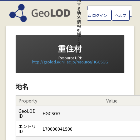
す
る
GeoLOD地名管理システ
地
ム ログイン
ヘルプ
名
情
報
処
理
シ
ス
重住村
テ
ム
Resource URI:
http://geolod.ex.nii.ac.jp/resource/HGCSGG
地名
Property
Value
GeoLOD
HGCSGG
ID
エントリ
170000041500
ID