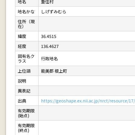
地名
重住村
地名かな
しげずみむら
住所（現
在）
緯度
36.4515
経度
136.4627
固有名ク
行政地名
ラス
上位語
能美郡 根上町
説明
異表記
出典
https://geoshape.ex.nii.ac.jp/nrct/resource/
有効期限
(始点)
有効期限
(終点)