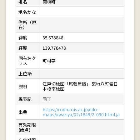
地名
南槙町
地名かな
住所（現
在）
緯度
35.678848
経度
139.770478
固有名ク
町村字
ラス
上位語
江戸切絵図「尾張屋版」 築地八町堀日
説明
本橋南絵図
異表記
同丁
https://codh.rois.ac.jp/edo-
出典
maps/owariya/02/1849/2-090.html.ja
有効期限
(始点)