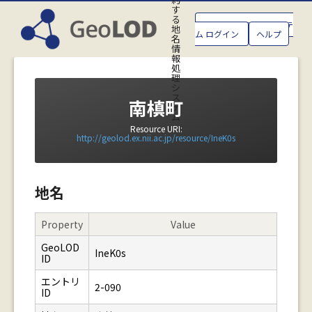
す
る
GeoLOD地名管理システ
地
ム ログイン
ヘルプ
名
情
報
処
理
シ
ス
南槙町
テ
ム
Resource URI:
http://geolod.ex.nii.ac.jp/resource/IneK0s
地名
Property
Value
GeoLOD
IneK0s
ID
エントリ
2-090
ID