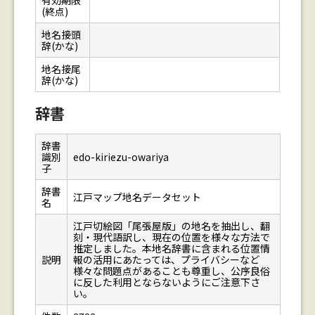
有効期限
(終点)
地名接頭
辞(かな)
地名接尾
辞(かな)
辞書
辞書
識別
edo-kiriezu-owariya
子
辞書
江戸マップ地名データセット
名
江戸切絵図「尾張屋版」の地名を抽出し、翻
刻・現代語訳し、現在の位置を様々な方法で
推定しました。本地名辞書に含まれる位置情
説明
報の活用にあたっては、プライバシーなど
様々な問題点があることも尊重し、公序良俗
に反した利用とならないようにご注意下さ
い。