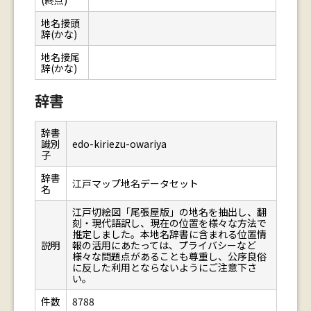
(終点)
地名接頭
辞(かな)
地名接尾
辞(かな)
辞書
辞書
識別
edo-kiriezu-owariya
子
辞書
江戸マップ地名データセット
名
江戸切絵図「尾張屋版」の地名を抽出し、翻
刻・現代語訳し、現在の位置を様々な方法で
推定しました。本地名辞書に含まれる位置情
説明
報の活用にあたっては、プライバシーなど
様々な問題点があることも尊重し、公序良俗
に反した利用とならないようにご注意下さ
い。
件数
8788