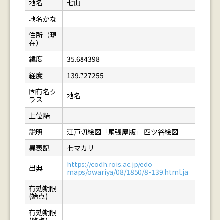
地名
七曲
地名かな
住所（現
在）
緯度
35.684398
経度
139.727255
固有名ク
地名
ラス
上位語
説明
江戸切絵図「尾張屋版」 四ツ谷絵図
異表記
七マカリ
https://codh.rois.ac.jp/edo-
出典
maps/owariya/08/1850/8-139.html.ja
有効期限
(始点)
有効期限