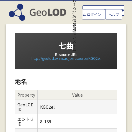
す
る
GeoLOD地名管理システ
地
ム ログイン
ヘルプ
名
情
報
処
理
シ
ス
七曲
テ
ム
Resource URI:
http://geolod.ex.nii.ac.jp/resource/KGQ2el
地名
Property
Value
GeoLOD
KGQ2el
ID
エントリ
8-139
ID