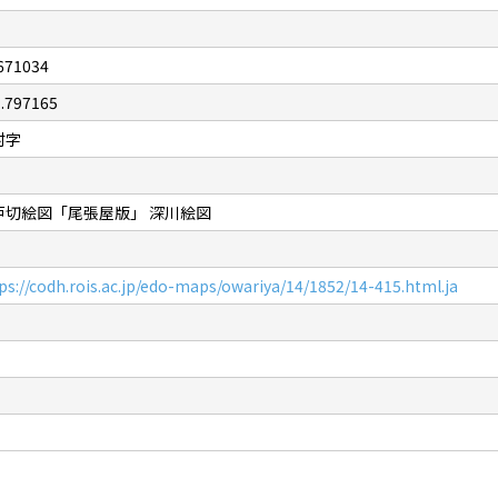
671034
.797165
村字
戸切絵図「尾張屋版」 深川絵図
ps://codh.rois.ac.jp/edo-maps/owariya/14/1852/14-415.html.ja