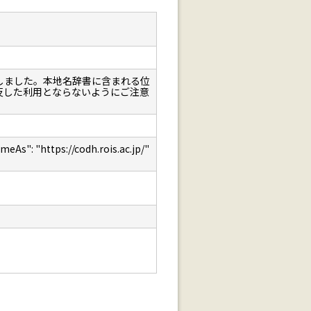
しました。本地名辞書に含まれる位
反した利用とならないようにご注意
: "https://codh.rois.ac.jp/"