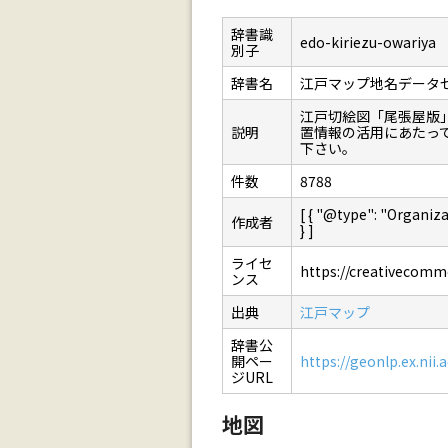
辞書識
edo-kiriezu-owariya
別子
辞書名
江戸マップ地名データ
江戸切絵図「尾張屋版
説明
置情報の活用にあたっ
下さい。
件数
8788
[ { "@type": "Orga
作成者
} ]
ライセ
https://creativecommo
ンス
出典
江戸マップ
辞書公
開ペー
https://geonlp.ex.nii.
ジURL
地図