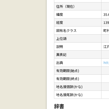
住所（現在）
緯度
35.
経度
139
固有名クラス
町
上位語
説明
江
異表記
出典
htt
有効期限(始点)
有効期限(終点)
地名接頭辞(かな)
地名接尾辞(かな)
辞書