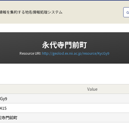
情報を集約する地名情報処理システム
永代寺門前町
Resource URI:
http://geolod.ex.nii.ac.jp/resource/KycGy9
Value
cGy9
415
代寺門前町