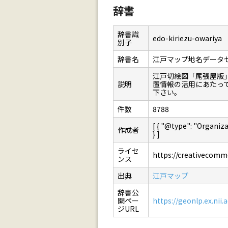
辞書
辞書識
edo-kiriezu-owariya
別子
辞書名
江戸マップ地名データ
江戸切絵図「尾張屋版
説明
置情報の活用にあたっ
下さい。
件数
8788
[ { "@type": "Orga
作成者
} ]
ライセ
https://creativecommo
ンス
出典
江戸マップ
辞書公
開ペー
https://geonlp.ex.nii.
ジURL