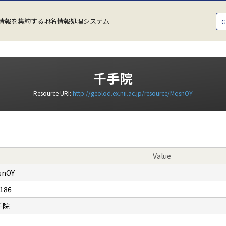
情報を集約する地名情報処理システム
千手院
Resource URI:
http://geolod.ex.nii.ac.jp/resource/MqsnOY
Value
snOY
186
手院