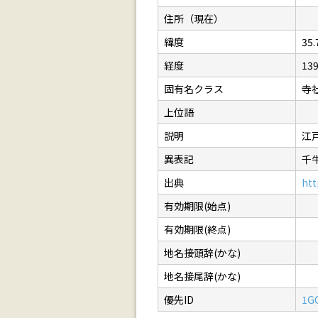
住所（現在）
緯度
35.
経度
139
固有名クラス
寺
上位語
説明
江
異表記
千
出典
htt
有効期限(始点)
有効期限(終点)
地名接頭辞(かな)
地名接尾辞(かな)
優先ID
1G