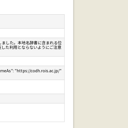
しました。本地名辞書に含まれる位
反した利用とならないようにご注意
: "https://codh.rois.ac.jp/"