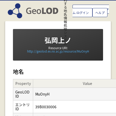
す
る
GeoLOD地名管理システ
地
ム ログイン
ヘルプ
名
情
報
処
理
シ
ス
弘岡上ノ
テ
ム
Resource URI:
http://geolod.ex.nii.ac.jp/resource/MuOnyH
地名
Property
Value
GeoLOD
MuOnyH
ID
エントリ
39B0030006
ID