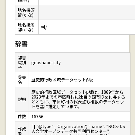
(終点)
地名接頭
辞(かな)
地名接尾
村/
辞(かな)
辞書
辞書
識別
geoshape-city
子
辞書
歴史的行政区域データセットβ版
名
歴史的行政区域データセットβ版は、1889年から
2023年までの市区町村に独自の固有IDを付与する
説明
とともに、市区町村の代表点も複数のデータセッ
トを基に推定しています。
件数
16756
[ { "@type": "Organization", "name": "ROIS-DS
作成
人文学オープンデータ共同利用センター",
者