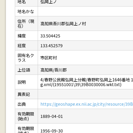
地名
弘岡上ノ
地名かな
住所（現
高知県吾川郡弘岡上ノ村
在）
緯度
33.504425
経度
133.452579
固有名ク
市区町村
ラス
上位語
高知県/吾川郡
4/春野公民館弘岡上分館/春野町弘岡上1646番地１/P0
説明
g.xml/(19551001\39\39B0030006.wkt.txt)
異表記
出典
https://geoshape.ex.nii.ac.jp/city/resource/3
有効期限
1889-04-01
(始点)
有効期限
1956-09-30