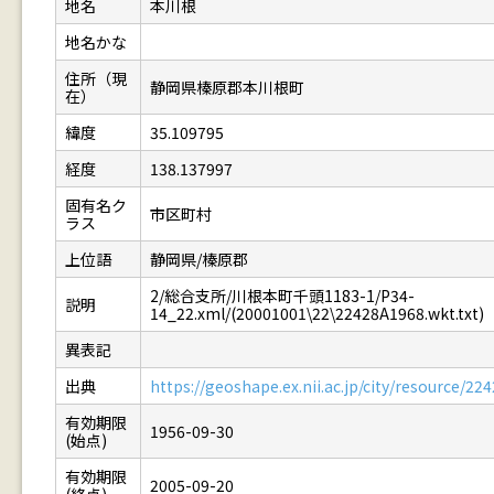
地名
本川根
地名かな
住所（現
静岡県榛原郡本川根町
在）
緯度
35.109795
経度
138.137997
固有名ク
市区町村
ラス
上位語
静岡県/榛原郡
2/総合支所/川根本町千頭1183-1/P34-
説明
14_22.xml/(20001001\22\22428A1968.wkt.txt)
異表記
出典
https://geoshape.ex.nii.ac.jp/city/resource/2
有効期限
1956-09-30
(始点)
有効期限
2005-09-20