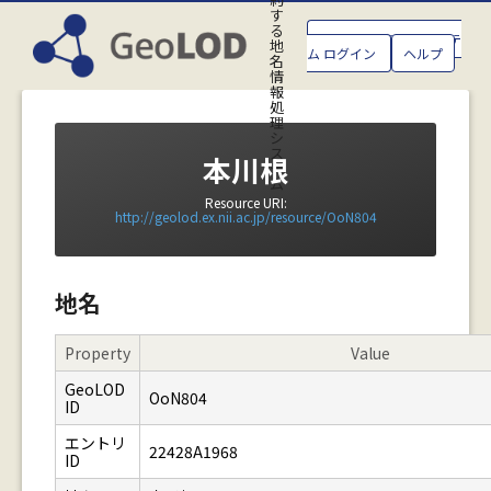
す
る
GeoLOD地名管理システ
地
ム ログイン
ヘルプ
名
情
報
処
理
シ
ス
本川根
テ
ム
Resource URI:
http://geolod.ex.nii.ac.jp/resource/OoN804
地名
Property
Value
GeoLOD
OoN804
ID
エントリ
22428A1968
ID