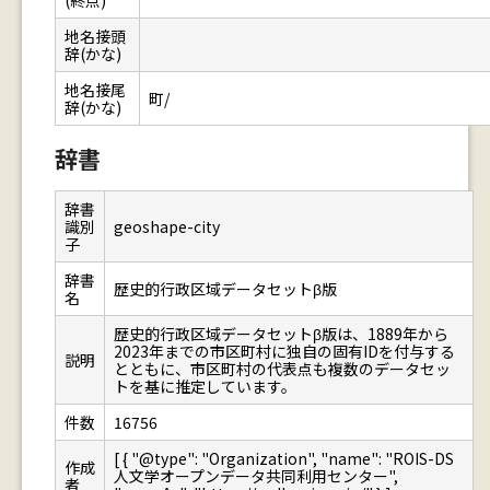
(終点)
地名接頭
辞(かな)
地名接尾
町/
辞(かな)
辞書
辞書
識別
geoshape-city
子
辞書
歴史的行政区域データセットβ版
名
歴史的行政区域データセットβ版は、1889年から
2023年までの市区町村に独自の固有IDを付与する
説明
とともに、市区町村の代表点も複数のデータセッ
トを基に推定しています。
件数
16756
[ { "@type": "Organization", "name": "ROIS-DS
作成
人文学オープンデータ共同利用センター",
者