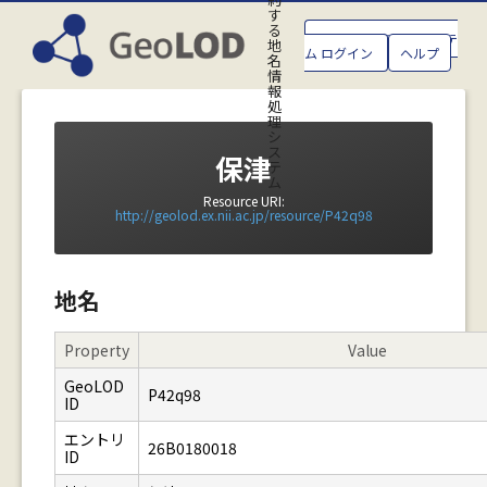
す
る
GeoLOD地名管理システ
地
ム ログイン
ヘルプ
名
情
報
処
理
シ
ス
保津
テ
ム
Resource URI:
http://geolod.ex.nii.ac.jp/resource/P42q98
地名
Property
Value
GeoLOD
P42q98
ID
エントリ
26B0180018
ID