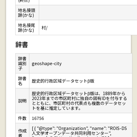
(終点)
地名接頭
辞(かな)
地名接尾
村/
辞(かな)
辞書
辞書
識別
geoshape-city
子
辞書
歴史的行政区域データセットβ版
名
歴史的行政区域データセットβ版は、1889年から
2023年までの市区町村に独自の固有IDを付与する
説明
とともに、市区町村の代表点も複数のデータセッ
トを基に推定しています。
件数
16756
[ { "@type": "Organization", "name": "ROIS-DS
作成
人文学オープンデータ共同利用センター",
者