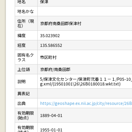
地名
保津
地名かな
住所（現
京都府南桑田郡保津村
在）
緯度
35.023902
経度
135.586552
固有名ク
市区町村
ラス
上位語
京都府/南桑田郡
5/保津文化センター/保津町弐番１１－１/P05-10_
説明
g.xml/(19501001\26\26B0180018.wkt.txt)
異表記
出典
https://geoshape.ex.nii.ac.jp/city/resource/2
有効期限
1889-04-01
(始点)
有効期限
1955-01-01