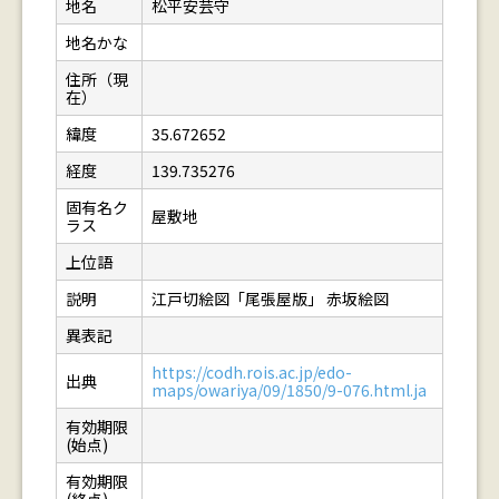
地名
松平安芸守
地名かな
住所（現
在）
緯度
35.672652
経度
139.735276
固有名ク
屋敷地
ラス
上位語
説明
江戸切絵図「尾張屋版」 赤坂絵図
異表記
https://codh.rois.ac.jp/edo-
出典
maps/owariya/09/1850/9-076.html.ja
有効期限
(始点)
有効期限