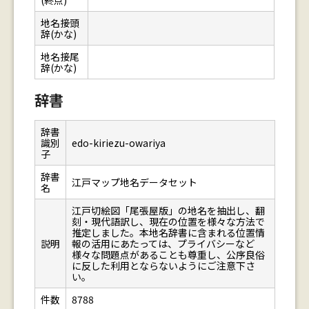
(終点)
地名接頭
辞(かな)
地名接尾
辞(かな)
辞書
辞書
識別
edo-kiriezu-owariya
子
辞書
江戸マップ地名データセット
名
江戸切絵図「尾張屋版」の地名を抽出し、翻
刻・現代語訳し、現在の位置を様々な方法で
推定しました。本地名辞書に含まれる位置情
説明
報の活用にあたっては、プライバシーなど
様々な問題点があることも尊重し、公序良俗
に反した利用とならないようにご注意下さ
い。
件数
8788