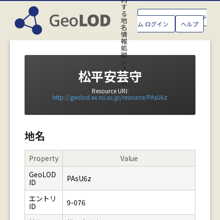
す
る
GeoLOD地名管理システ
地
ム ログイン
ヘルプ
名
情
報
処
理
シ
ス
松平安芸守
テ
ム
Resource URI:
http://geolod.ex.nii.ac.jp/resource/PAsU6z
地名
Property
Value
GeoLOD
PAsU6z
ID
エントリ
9-076
ID