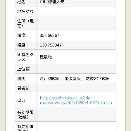
地名
中川修理大夫
地名かな
住所（現
在）
緯度
35.666267
経度
139.758947
固有名ク
屋敷地
ラス
上位語
説明
江戸切絵図「尾張屋版」 芝愛宕下絵図
異表記
https://codh.rois.ac.jp/edo-
出典
maps/owariya/04/1850/4-067.html.ja
有効期限
(始点)
有効期限