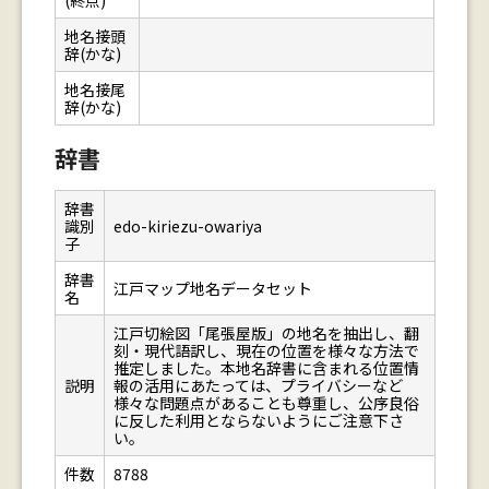
(終点)
地名接頭
辞(かな)
地名接尾
辞(かな)
辞書
辞書
識別
edo-kiriezu-owariya
子
辞書
江戸マップ地名データセット
名
江戸切絵図「尾張屋版」の地名を抽出し、翻
刻・現代語訳し、現在の位置を様々な方法で
推定しました。本地名辞書に含まれる位置情
説明
報の活用にあたっては、プライバシーなど
様々な問題点があることも尊重し、公序良俗
に反した利用とならないようにご注意下さ
い。
件数
8788