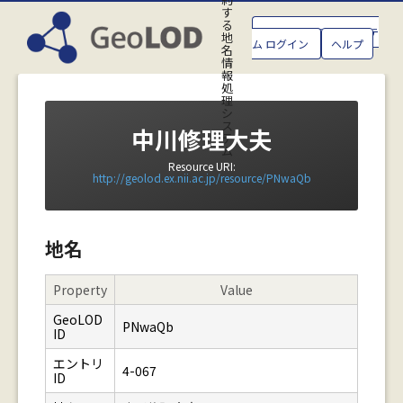
す
る
GeoLOD地名管理システ
地
ム ログイン
ヘルプ
名
情
報
処
理
シ
ス
中川修理大夫
テ
ム
Resource URI:
http://geolod.ex.nii.ac.jp/resource/PNwaQb
地名
Property
Value
GeoLOD
PNwaQb
ID
エントリ
4-067
ID