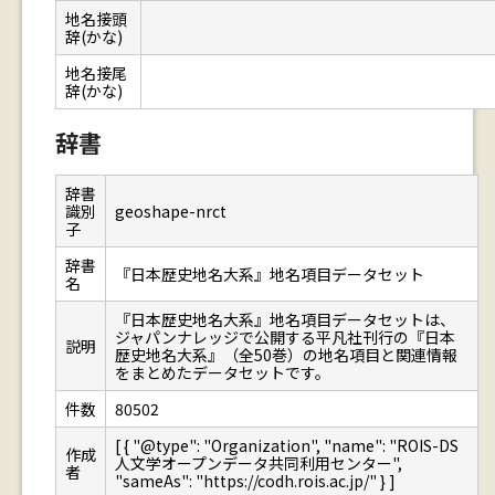
地名接頭
辞(かな)
地名接尾
辞(かな)
辞書
辞書
識別
geoshape-nrct
子
辞書
『日本歴史地名大系』地名項目データセット
名
『日本歴史地名大系』地名項目データセットは、
ジャパンナレッジで公開する平凡社刊行の『日本
説明
歴史地名大系』（全50巻）の地名項目と関連情報
をまとめたデータセットです。
件数
80502
[ { "@type": "Organization", "name": "ROIS-DS
作成
人文学オープンデータ共同利用センター",
者
"sameAs": "https://codh.rois.ac.jp/" } ]