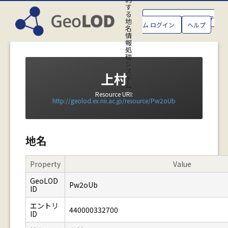
す
る
GeoLOD地名管理システ
地
ム ログイン
ヘルプ
名
情
報
処
理
シ
ス
上村
テ
ム
Resource URI:
http://geolod.ex.nii.ac.jp/resource/Pw2oUb
地名
Property
Value
GeoLOD
Pw2oUb
ID
エントリ
440000332700
ID