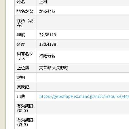
地名
上村
地名かな
かみむら
住所（現
在）
緯度
32.58119
経度
130.4178
固有名ク
行政地名
ラス
上位語
天草郡 大矢野町
説明
異表記
出典
https://geoshape.ex.nii.ac.jp/nrct/resource/
有効期限
(始点)
有効期限
(終点)