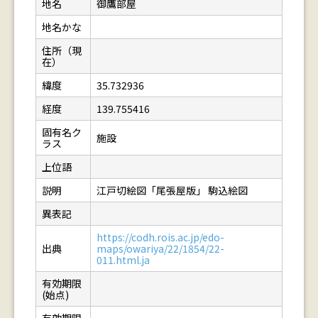
地名
御鷹部屋
地名かな
住所（現
在）
緯度
35.732936
経度
139.755416
固有名ク
施設
ラス
上位語
説明
江戸切絵図「尾張屋版」 駒込絵図
異表記
https://codh.rois.ac.jp/edo-
出典
maps/owariya/22/1854/22-
011.html.ja
有効期限
(始点)