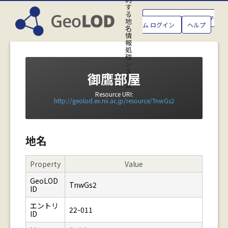
す
る
GeoLOD地名管理システ
地
ム ログイン
ヘルプ
名
情
報
処
理
シ
ス
御鷹部屋
テ
ム
Resource URI:
http://geolod.ex.nii.ac.jp/resource/TnwGs2
地名
Property
Value
GeoLOD
TnwGs2
ID
エントリ
22-011
ID