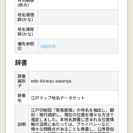
有効期限
(終点)
地名接頭
辞(かな)
地名接尾
辞(かな)
優先参照
v8QOcK
ID
辞書
辞書
識別
edo-kiriezu-owariya
子
辞書
江戸マップ地名データセット
名
江戸切絵図「尾張屋版」の地名を抽出し、翻
刻・現代語訳し、現在の位置を様々な方法で
推定しました。本地名辞書に含まれる位置情
説明
報の活用にあたっては、プライバシーなど
様々な問題点があることも尊重し、公序良俗