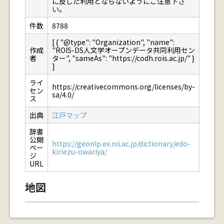
に反した利用とならないようにご注意下さ
い。
件数
8788
[ { "@type": "Organization", "name":
作成
"ROIS-DS人文学オープンデータ共同利用セン
者
ター", "sameAs": "https://codh.rois.ac.jp/" }
]
ライ
https://creativecommons.org/licenses/by-
セン
sa/4.0/
ス
出典
江戸マップ
辞書
公開
https://geonlp.ex.nii.ac.jp/dictionary/edo-
ペー
kiriezu-owariya/
ジ
URL
地図