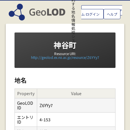
す
る
GeoLOD地名管理システ
地
ム ログイン
ヘルプ
名
情
報
処
理
シ
ス
神谷町
テ
ム
Resource URI:
http://geolod.ex.nii.ac.jp/resource/Z6YYy7
地名
Property
Value
GeoLOD
Z6YYy7
ID
エントリ
4-153
ID