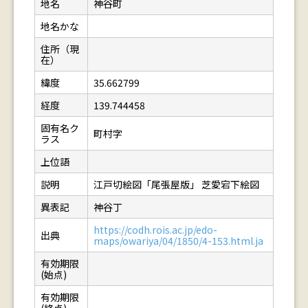
地名
神谷町
地名かな
住所（現
在）
緯度
35.662799
経度
139.744458
固有名ク
町村字
ラス
上位語
説明
江戸切絵図「尾張屋版」 芝愛宕下絵図
異表記
神谷丁
https://codh.rois.ac.jp/edo-
出典
maps/owariya/04/1850/4-153.html.ja
有効期限
(始点)
有効期限