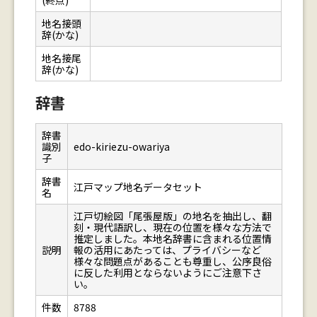
(終点)
地名接頭
辞(かな)
地名接尾
辞(かな)
辞書
辞書
識別
edo-kiriezu-owariya
子
辞書
江戸マップ地名データセット
名
江戸切絵図「尾張屋版」の地名を抽出し、翻
刻・現代語訳し、現在の位置を様々な方法で
推定しました。本地名辞書に含まれる位置情
説明
報の活用にあたっては、プライバシーなど
様々な問題点があることも尊重し、公序良俗
に反した利用とならないようにご注意下さ
い。
件数
8788