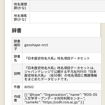
地名接頭
辞(かな)
地名接尾
辞(かな)
辞書
辞書
識別
geoshape-nrct
子
辞書
『日本歴史地名大系』地名項目データセット
名
『日本歴史地名大系』地名項目データセットは、
ジャパンナレッジで公開する平凡社刊行の『日本
説明
歴史地名大系』（全50巻）の地名項目と関連情報
をまとめたデータセットです。
件数
80502
[ { "@type": "Organization", "name": "ROIS-DS
作成
人文学オープンデータ共同利用センター",
者
"sameAs": "https://codh.rois.ac.jp/" } ]