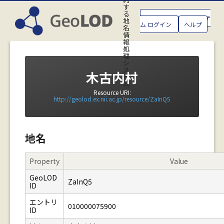
す
る
GeoLOD地名管理システ
地
ム ログイン
ヘルプ
名
情
報
処
理
シ
ス
木古内村
テ
ム
Resource URI:
http://geolod.ex.nii.ac.jp/resource/ZaInQ5
地名
Property
Value
GeoLOD
ZaInQ5
ID
エントリ
010000075900
ID