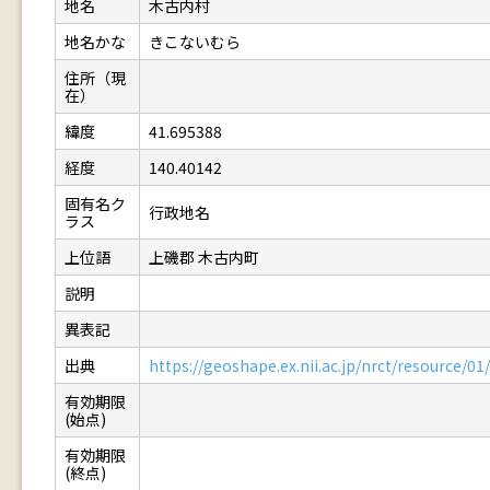
地名
木古内村
地名かな
きこないむら
住所（現
在）
緯度
41.695388
経度
140.40142
固有名ク
行政地名
ラス
上位語
上磯郡 木古内町
説明
異表記
出典
https://geoshape.ex.nii.ac.jp/nrct/resource/
有効期限
(始点)
有効期限
(終点)