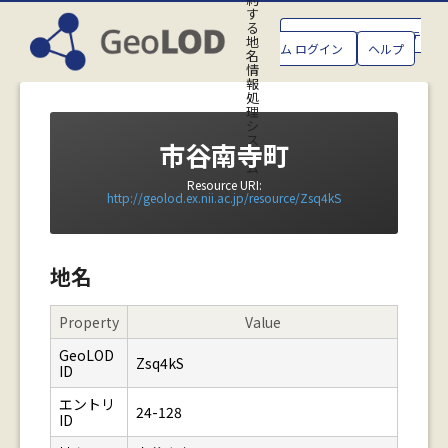
す
る
GeoLOD地名管理システ
地
ム ログイン
ヘルプ
名
情
報
処
理
シ
ス
市谷南寺町
テ
ム
Resource URI:
http://geolod.ex.nii.ac.jp/resource/Zsq4kS
地名
Property
Value
GeoLOD
Zsq4kS
ID
エントリ
24-128
ID