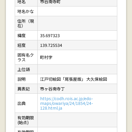
地名
市谷南寺町
地名かな
住所（現
在）
緯度
35.697323
経度
139.725534
固有名ク
町村字
ラス
上位語
説明
江戸切絵図「尾張屋版」 大久保絵図
異表記
市ヶ谷南寺丁
https://codh.rois.ac.jp/edo-
出典
maps/owariya/24/1854/24-
128.html.ja
有効期限
(始点)