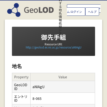
す
る
GeoLOD地名管理システ
地
ム ログイン
ヘルプ
名
情
報
処
理
シ
ス
御先手組
テ
ム
Resource URI:
http://geolod.ex.nii.ac.jp/resource/aNIAgU
地名
Property
Value
GeoLOD
aNIAgU
ID
エントリ
8-065
ID