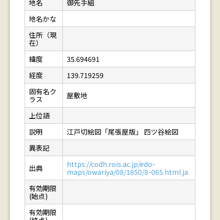
地名
御先手組
地名かな
住所（現
在）
緯度
35.694691
経度
139.719259
固有名ク
屋敷地
ラス
上位語
説明
江戸切絵図「尾張屋版」 四ツ谷絵図
異表記
https://codh.rois.ac.jp/edo-
出典
maps/owariya/08/1850/8-065.html.ja
有効期限
(始点)
有効期限