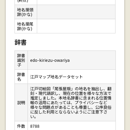
(終点)
地名接頭
辞(かな)
地名接尾
辞(かな)
辞書
辞書
識別
edo-kiriezu-owariya
子
辞書
江戸マップ地名データセット
名
江戸切絵図「尾張屋版」の地名を抽出し、翻
刻・現代語訳し、現在の位置を様々な方法で
推定しました。本地名辞書に含まれる位置情
説明
報の活用にあたっては、プライバシーなど
様々な問題点があることも尊重し、公序良俗
に反した利用とならないようにご注意下さ
い。
件数
8788