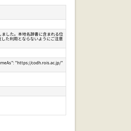
しました。本地名辞書に含まれる位
反した利用とならないようにご注意
: "https://codh.rois.ac.jp/"