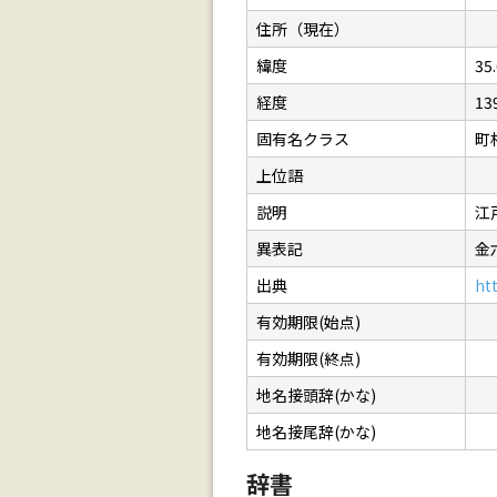
住所（現在）
緯度
35
経度
13
固有名クラス
町
上位語
説明
江
異表記
金
出典
ht
有効期限(始点)
有効期限(終点)
地名接頭辞(かな)
地名接尾辞(かな)
辞書