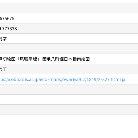
.675675
9.777338
村字
戸切絵図「尾張屋版」 築地八町堀日本橋南絵図
六丁
tps://codh.rois.ac.jp/edo-maps/owariya/02/1849/2-327.html.ja