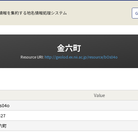
情報を集約する地名情報処理システム
金六町
Resource URI:
http://geolod.ex.nii.ac.jp/resource/bOs04o
Value
s04o
327
六町