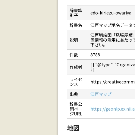
辞書識
edo-kiriezu-owariya
別子
辞書名
江戸マップ地名データ
江戸切絵図「尾張屋版
説明
置情報の活用にあたっ
下さい。
件数
8788
[ { "@type": "Orga
作成者
} ]
ライセ
https://creativecommo
ンス
出典
江戸マップ
辞書公
開ペー
https://geonlp.ex.nii.
ジURL
地図