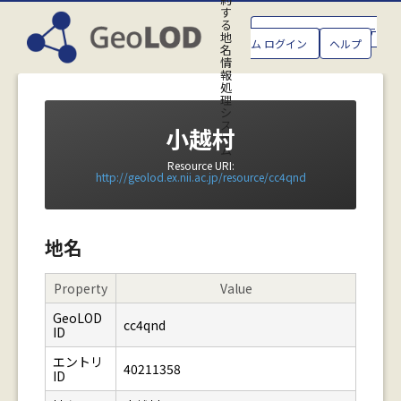
す
る
GeoLOD地名管理システ
地
ム ログイン
ヘルプ
名
情
報
処
理
シ
ス
小越村
テ
ム
Resource URI:
http://geolod.ex.nii.ac.jp/resource/cc4qnd
地名
Property
Value
GeoLOD
cc4qnd
ID
エントリ
40211358
ID