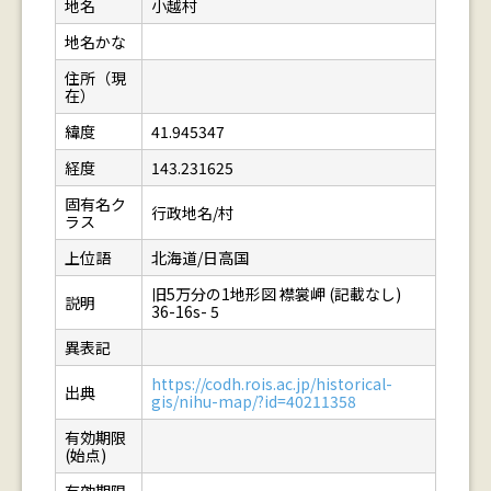
地名
小越村
地名かな
住所（現
在）
緯度
41.945347
経度
143.231625
固有名ク
行政地名/村
ラス
上位語
北海道/日高国
旧5万分の1地形図 襟裳岬 (記載なし)
説明
36-16s- 5
異表記
https://codh.rois.ac.jp/historical-
出典
gis/nihu-map/?id=40211358
有効期限
(始点)