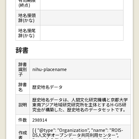
有効期限
(終点)
地名接頭
辞(かな)
地名接尾
辞(かな)
辞書
辞書
識別
nihu-placename
子
辞書
歴史地名データ
名
歴史地名データは、人間文化研究機構と京都大学
説明
東南アジア地域研究研究所を主体とするH-GIS研
究会が構築した、歴史地名のデータセットです。
件数
298914
[ { "@type": "Organization", "name": "ROIS-
作成
DS人文学オープンデータ共同利用センター",
者