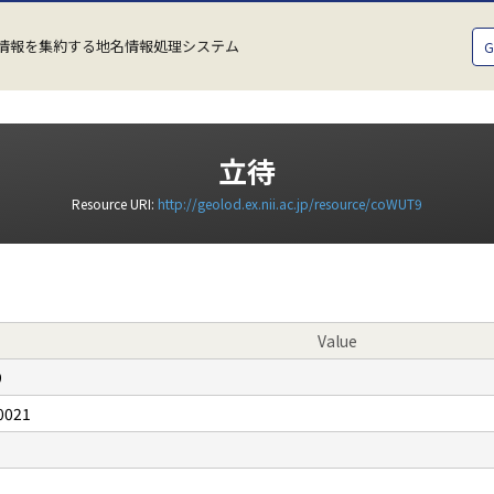
情報を集約する地名情報処理システム
立待
Resource URI:
http://geolod.ex.nii.ac.jp/resource/coWUT9
Value
9
0021