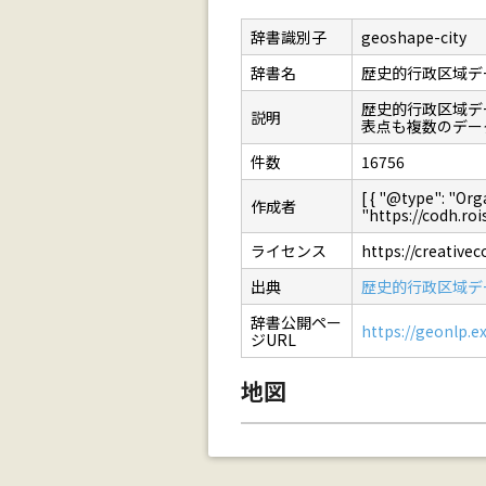
辞書識別子
geoshape-city
辞書名
歴史的行政区域デ
歴史的行政区域デ
説明
表点も複数のデー
件数
16756
[ { "@type": 
作成者
"https://codh.rois.
ライセンス
https://creative
出典
歴史的行政区域デ
辞書公開ペー
https://geonlp.ex
ジURL
地図