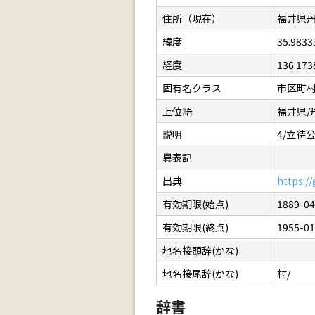
住所（現在）
福井県
緯度
35.9833
経度
136.173
固有名クラス
市区町
上位語
福井県/
説明
4/立待公民
異表記
出典
https:/
有効期限(始点)
1889-04
有効期限(終点)
1955-01
地名接頭辞(かな)
地名接尾辞(かな)
村/
辞書