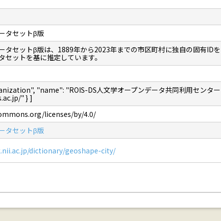
ータセットβ版
ータセットβ版は、1889年から2023年までの市区町村に独自の固有I
タセットを基に推定しています。
"Organization", "name": "ROIS-DS人文学オープンデータ共同利用センター",
ac.jp/" } ]
commons.org/licenses/by/4.0/
ータセットβ版
.nii.ac.jp/dictionary/geoshape-city/