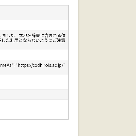
しました。本地名辞書に含まれる位
反した利用とならないようにご注意
: "https://codh.rois.ac.jp/"