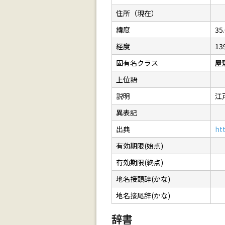
住所（現在）
緯度
35
経度
13
固有名クラス
屋
上位語
説明
江
異表記
出典
ht
有効期限(始点)
有効期限(終点)
地名接頭辞(かな)
地名接尾辞(かな)
辞書