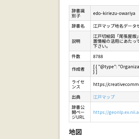
辞書識
edo-kiriezu-owariya
別子
辞書名
江戸マップ地名データ
江戸切絵図「尾張屋版
説明
置情報の活用にあたっ
下さい。
件数
8788
[ { "@type": "Orga
作成者
} ]
ライセ
https://creativecommo
ンス
出典
江戸マップ
辞書公
開ペー
https://geonlp.ex.nii.
ジURL
地図