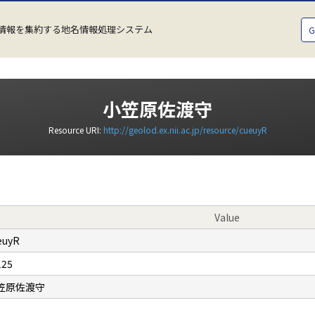
情報を集約する地名情報処理システム
小笠原佐渡守
Resource URI:
http://geolod.ex.nii.ac.jp/resource/cueuyR
Value
euyR
125
笠原佐渡守