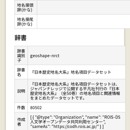
地名接頭
辞(かな)
地名接尾
辞(かな)
辞書
辞書
識別
geoshape-nrct
子
辞書
『日本歴史地名大系』地名項目データセット
名
『日本歴史地名大系』地名項目データセットは、
ジャパンナレッジで公開する平凡社刊行の『日本
説明
歴史地名大系』（全50巻）の地名項目と関連情報
をまとめたデータセットです。
件数
80502
[ { "@type": "Organization", "name": "ROIS-DS
作成
人文学オープンデータ共同利用センター",
者
"sameAs": "https://codh.rois.ac.jp/" } ]