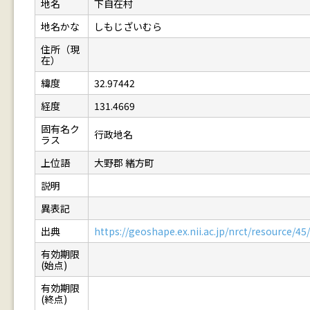
地名
下自在村
地名かな
しもじざいむら
住所（現
在）
緯度
32.97442
経度
131.4669
固有名ク
行政地名
ラス
上位語
大野郡 緒方町
説明
異表記
出典
https://geoshape.ex.nii.ac.jp/nrct/resource/
有効期限
(始点)
有効期限
(終点)