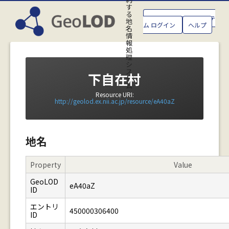
す
る
GeoLOD地名管理システ
地
ム ログイン
ヘルプ
名
情
報
処
理
シ
ス
下自在村
テ
ム
Resource URI:
http://geolod.ex.nii.ac.jp/resource/eA40aZ
地名
Property
Value
GeoLOD
eA40aZ
ID
エントリ
450000306400
ID