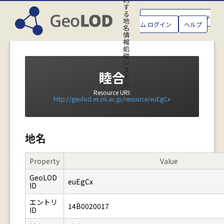
す
る
GeoLOD地名管理システ
地
ム ログイン
ヘルプ
名
情
報
処
理
シ
ス
睦合
テ
ム
Resource URI:
http://geolod.ex.nii.ac.jp/resource/euEgCx
地名
Property
Value
GeoLOD
euEgCx
ID
エントリ
14B0020017
ID