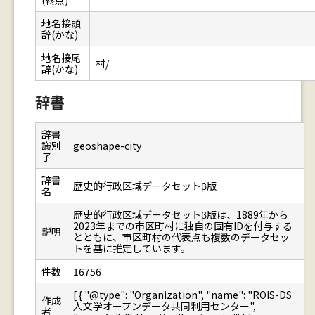
(終点)
地名接頭
辞(かな)
地名接尾
村/
辞(かな)
辞書
辞書
識別
geoshape-city
子
辞書
歴史的行政区域データセットβ版
名
歴史的行政区域データセットβ版は、1889年から
2023年までの市区町村に独自の固有IDを付与する
説明
とともに、市区町村の代表点も複数のデータセッ
トを基に推定しています。
件数
16756
[ { "@type": "Organization", "name": "ROIS-DS
作成
人文学オープンデータ共同利用センター",
者