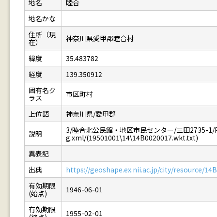
地名
睦合
地名かな
住所（現
神奈川県愛甲郡睦合村
在）
緯度
35.483782
経度
139.350912
固有名ク
市区町村
ラス
上位語
神奈川県/愛甲郡
3/睦合北公民館・地区市民センター/三田2735-1/P05
説明
g.xml/(19501001\14\14B0020017.wkt.txt)
異表記
出典
https://geoshape.ex.nii.ac.jp/city/resource/1
有効期限
1946-06-01
(始点)
有効期限
1955-02-01