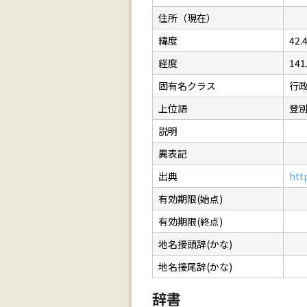
住所（現在）
緯度
42.
経度
141
固有名クラス
行
上位語
登
説明
異表記
出典
htt
有効期限(始点)
有効期限(終点)
地名接頭辞(かな)
地名接尾辞(かな)
辞書