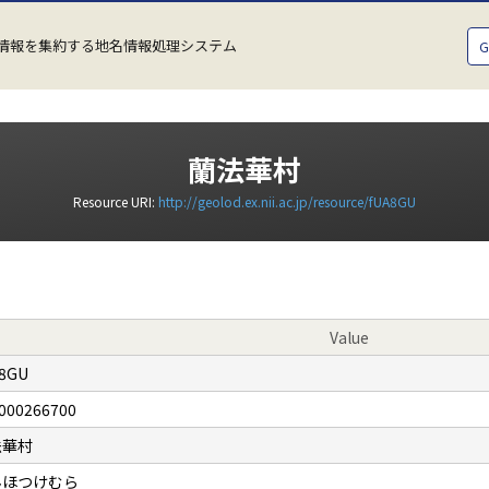
情報を集約する地名情報処理システム
蘭法華村
Resource URI:
http://geolod.ex.nii.ac.jp/resource/fUA8GU
Value
8GU
000266700
法華村
んほつけむら