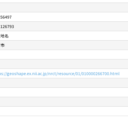
456497
.126793
政地名
別市
ps://geoshape.ex.nii.ac.jp/nrct/resource/01/010000266700.html