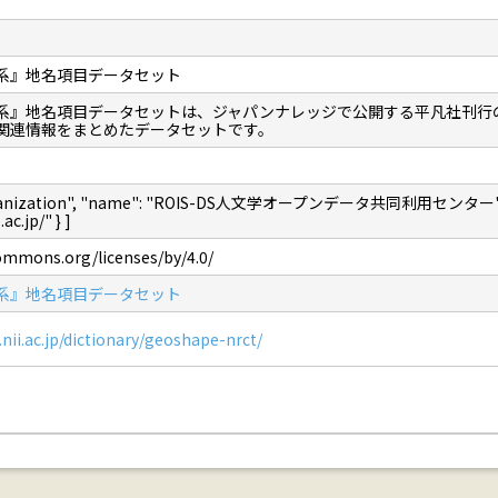
系』地名項目データセット
系』地名項目データセットは、ジャパンナレッジで公開する平凡社刊行
関連情報をまとめたデータセットです。
"Organization", "name": "ROIS-DS人文学オープンデータ共同利用センター",
ac.jp/" } ]
commons.org/licenses/by/4.0/
系』地名項目データセット
.nii.ac.jp/dictionary/geoshape-nrct/