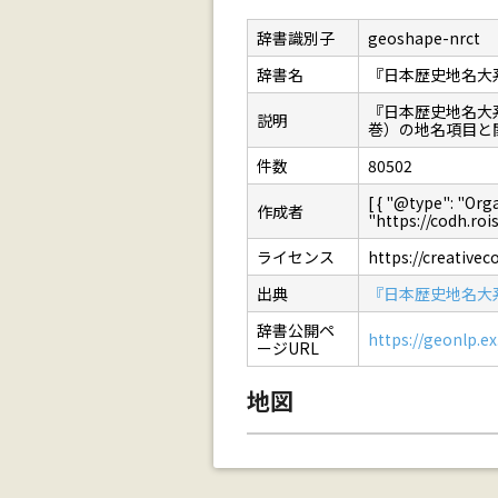
辞書識別子
geoshape-nrct
辞書名
『日本歴史地名大
『日本歴史地名大
説明
巻）の地名項目と
件数
80502
[ { "@type": 
作成者
"https://codh.rois.
ライセンス
https://creative
出典
『日本歴史地名大
辞書公開ペ
https://geonlp.ex
ージURL
地図