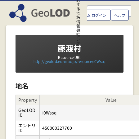
す
る
GeoLOD地名管理システ
地
ム ログイン
ヘルプ
名
情
報
処
理
シ
ス
藤渡村
テ
ム
Resource URI:
http://geolod.ex.nii.ac.jp/resource/i0Wssq
地名
Property
Value
GeoLOD
i0Wssq
ID
エントリ
450000327700
ID