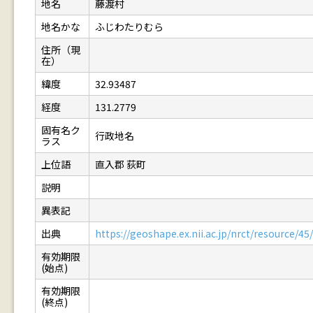
地名
藤渡村
地名かな
ふじわたりむら
住所（現
在）
緯度
32.93487
経度
131.2779
固有名ク
行政地名
ラス
上位語
直入郡 荻町
説明
異表記
出典
https://geoshape.ex.nii.ac.jp/nrct/resource/
有効期限
(始点)
有効期限
(終点)