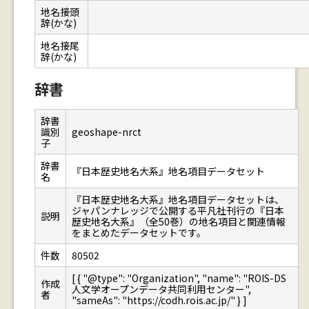
地名接頭
辞(かな)
地名接尾
辞(かな)
辞書
辞書
識別
geoshape-nrct
子
辞書
『日本歴史地名大系』地名項目データセット
名
『日本歴史地名大系』地名項目データセットは、
ジャパンナレッジで公開する平凡社刊行の『日本
説明
歴史地名大系』（全50巻）の地名項目と関連情報
をまとめたデータセットです。
件数
80502
[ { "@type": "Organization", "name": "ROIS-DS
作成
人文学オープンデータ共同利用センター",
者
"sameAs": "https://codh.rois.ac.jp/" } ]