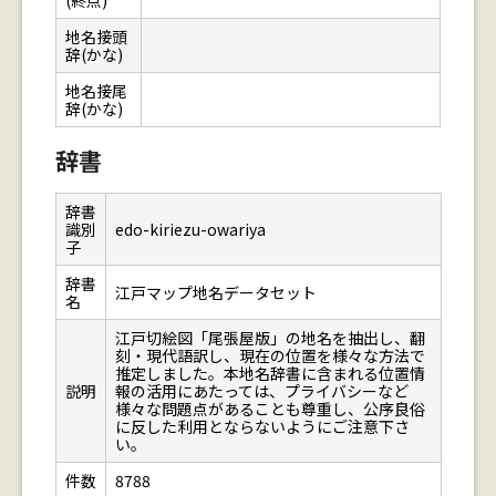
(終点)
地名接頭
辞(かな)
地名接尾
辞(かな)
辞書
辞書
識別
edo-kiriezu-owariya
子
辞書
江戸マップ地名データセット
名
江戸切絵図「尾張屋版」の地名を抽出し、翻
刻・現代語訳し、現在の位置を様々な方法で
推定しました。本地名辞書に含まれる位置情
説明
報の活用にあたっては、プライバシーなど
様々な問題点があることも尊重し、公序良俗
に反した利用とならないようにご注意下さ
い。
件数
8788