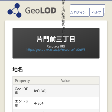
す
る
GeoLOD地名管理システ
地
ム ログイン
ヘルプ
名
情
報
処
理
シ
ス
片門前三丁目
テ
ム
Resource URI:
http://geolod.ex.nii.ac.jp/resource/ieOuW8
地名
Property
Value
GeoLOD
ieOuW8
ID
エントリ
4-304
ID