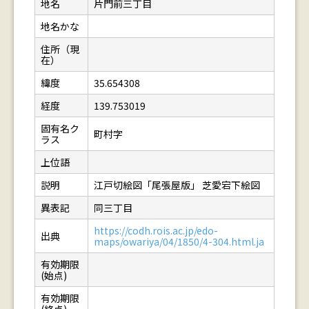
地名
片門前三丁目
地名かな
住所（現
在）
緯度
35.654308
経度
139.753019
固有名ク
町村字
ラス
上位語
説明
江戸切絵図「尾張屋版」 芝愛宕下絵図
異表記
同三丁目
https://codh.rois.ac.jp/edo-
出典
maps/owariya/04/1850/4-304.html.ja
有効期限
(始点)
有効期限