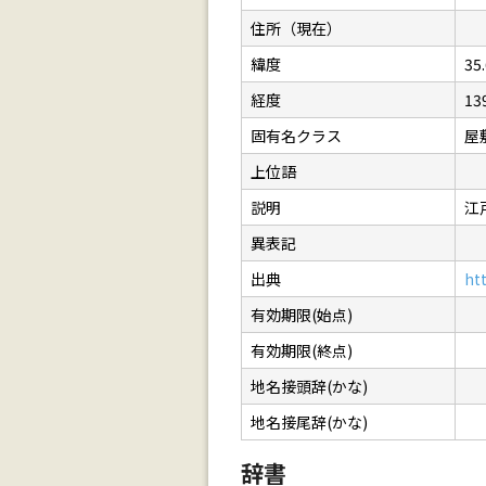
住所（現在）
緯度
35
経度
13
固有名クラス
屋
上位語
説明
江
異表記
出典
ht
有効期限(始点)
有効期限(終点)
地名接頭辞(かな)
地名接尾辞(かな)
辞書