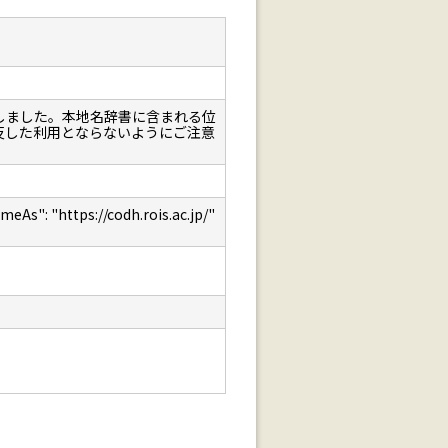
しました。本地名辞書に含まれる位
反した利用とならないようにご注意
: "https://codh.rois.ac.jp/"