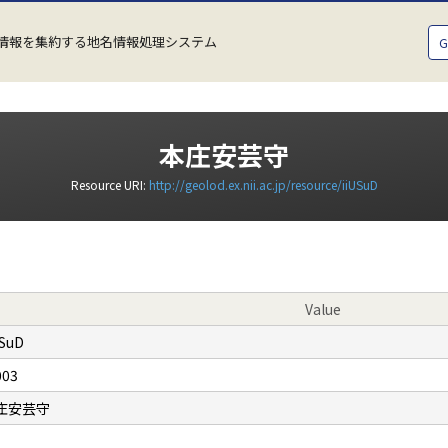
情報を集約する地名情報処理システム
本庄安芸守
Resource URI:
http://geolod.ex.nii.ac.jp/resource/iiUSuD
Value
USuD
003
庄安芸守