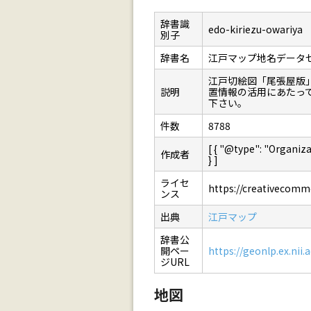
辞書識
edo-kiriezu-owariya
別子
辞書名
江戸マップ地名データ
江戸切絵図「尾張屋版
説明
置情報の活用にあたっ
下さい。
件数
8788
[ { "@type": "Orga
作成者
} ]
ライセ
https://creativecommo
ンス
出典
江戸マップ
辞書公
開ペー
https://geonlp.ex.nii.
ジURL
地図