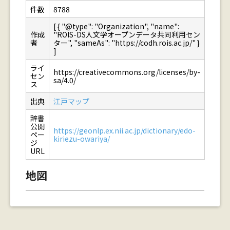
件数
8788
[ { "@type": "Organization", "name":
作成
"ROIS-DS人文学オープンデータ共同利用セン
者
ター", "sameAs": "https://codh.rois.ac.jp/" }
]
ライ
https://creativecommons.org/licenses/by-
セン
sa/4.0/
ス
出典
江戸マップ
辞書
公開
https://geonlp.ex.nii.ac.jp/dictionary/edo-
ペー
kiriezu-owariya/
ジ
URL
地図