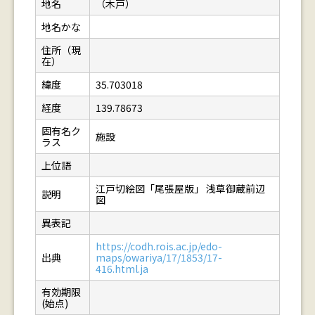
地名
（木戸）
地名かな
住所（現
在）
緯度
35.703018
経度
139.78673
固有名ク
施設
ラス
上位語
江戸切絵図「尾張屋版」 浅草御蔵前辺
説明
図
異表記
https://codh.rois.ac.jp/edo-
出典
maps/owariya/17/1853/17-
416.html.ja
有効期限
(始点)