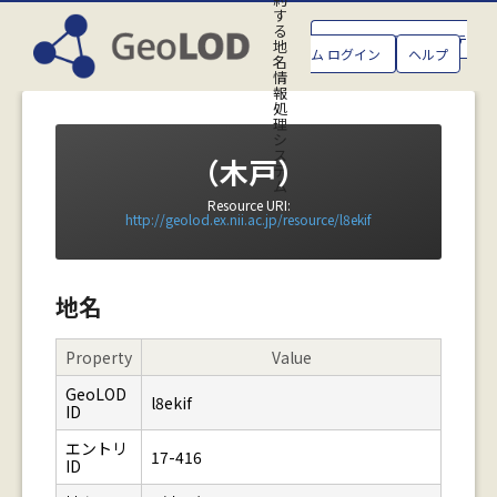
す
る
GeoLOD地名管理システ
地
ム ログイン
ヘルプ
名
情
報
処
理
シ
ス
（木戸）
テ
ム
Resource URI:
http://geolod.ex.nii.ac.jp/resource/l8ekif
地名
Property
Value
GeoLOD
l8ekif
ID
エントリ
17-416
ID