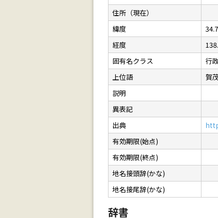
住所（現在）
緯度
34.
経度
138
固有名クラス
行
上位語
賀茂
説明
異表記
出典
htt
有効期限(始点)
有効期限(終点)
地名接頭辞(かな)
地名接尾辞(かな)
辞書