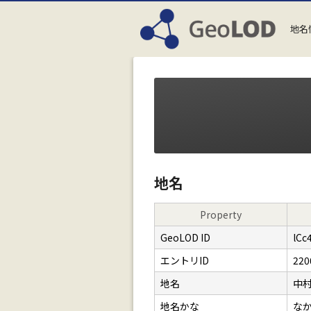
地名
地名
Property
GeoLOD ID
lCc
エントリID
220
地名
中
地名かな
な