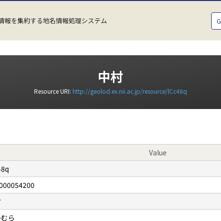
情報を集約する地名情報処理システム
中村
Resource URI:
http://geolod.ex.nii.ac.jp/resource/lCc48q
Value
48q
000054200
村
かむら