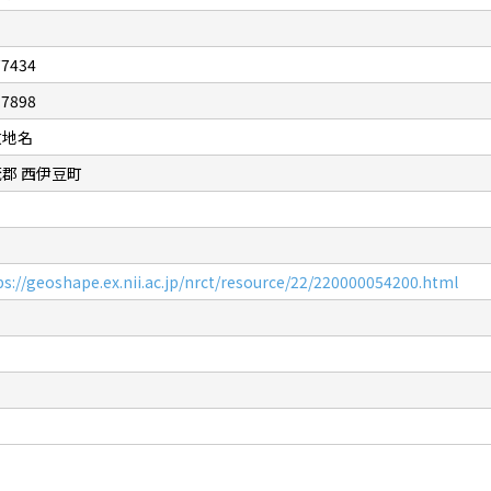
77434
.7898
政地名
郡 西伊豆町
ps://geoshape.ex.nii.ac.jp/nrct/resource/22/220000054200.html