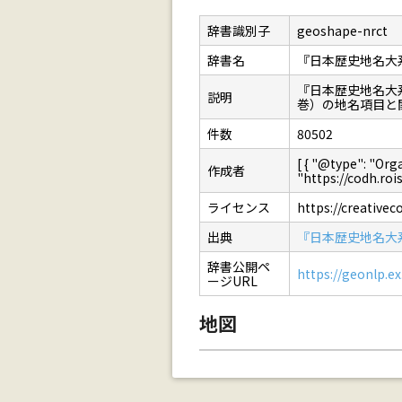
辞書識別子
geoshape-nrct
辞書名
『日本歴史地名大
『日本歴史地名大
説明
巻）の地名項目と
件数
80502
[ { "@type": 
作成者
"https://codh.rois.
ライセンス
https://creative
出典
『日本歴史地名大
辞書公開ペ
https://geonlp.ex
ージURL
地図