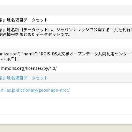
系』地名項目データセット
系』地名項目データセットは、ジャパンナレッジで公開する平凡社刊行
関連情報をまとめたデータセットです。
"Organization", "name": "ROIS-DS人文学オープンデータ共同利用センター",
ac.jp/" } ]
commons.org/licenses/by/4.0/
系』地名項目データセット
.nii.ac.jp/dictionary/geoshape-nrct/