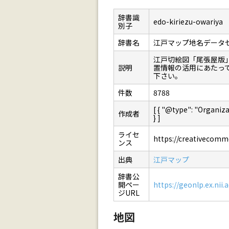
辞書識
edo-kiriezu-owariya
別子
辞書名
江戸マップ地名データ
江戸切絵図「尾張屋版
説明
置情報の活用にあたっ
下さい。
件数
8788
[ { "@type": "Orga
作成者
} ]
ライセ
https://creativecommo
ンス
出典
江戸マップ
辞書公
開ペー
https://geonlp.ex.nii.
ジURL
地図