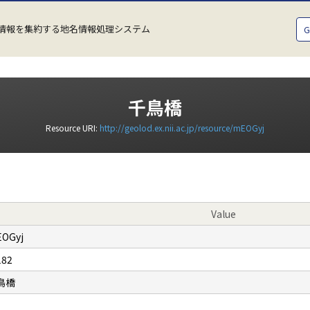
情報を集約する地名情報処理システム
千鳥橋
Resource URI:
http://geolod.ex.nii.ac.jp/resource/mEOGyj
Value
OGyj
182
鳥橋