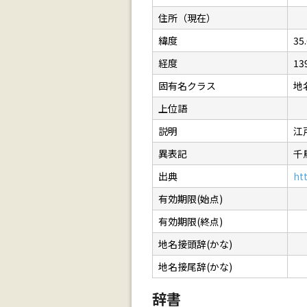
住所（現在）
緯度
35
経度
13
固有名クラス
地
上位語
説明
江
異表記
千
出典
ht
有効期限(始点)
有効期限(終点)
地名接頭辞(かな)
地名接尾辞(かな)
辞書