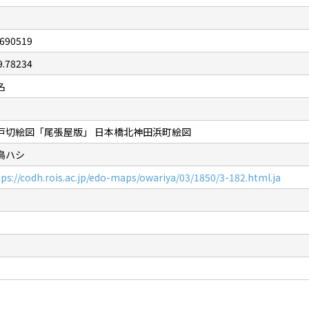
.690519
9.78234
名
戸切絵図「尾張屋版」 日本橋北神田浜町絵図
鳥ハシ
tps://codh.rois.ac.jp/edo-maps/owariya/03/1850/3-182.html.ja