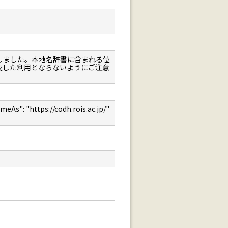
しました。本地名辞書に含まれる位
反した利用とならないようにご注意
: "https://codh.rois.ac.jp/"