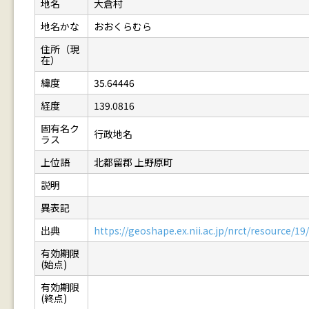
地名
大倉村
地名かな
おおくらむら
住所（現
在）
緯度
35.64446
経度
139.0816
固有名ク
行政地名
ラス
上位語
北都留郡 上野原町
説明
異表記
出典
https://geoshape.ex.nii.ac.jp/nrct/resource/
有効期限
(始点)
有効期限
(終点)