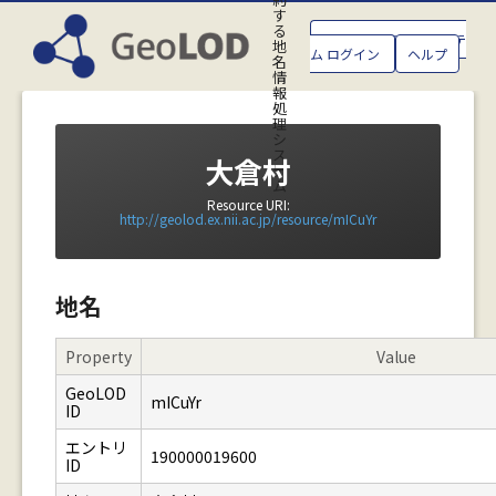
す
る
GeoLOD地名管理システ
地
ム ログイン
ヘルプ
名
情
報
処
理
シ
ス
大倉村
テ
ム
Resource URI:
http://geolod.ex.nii.ac.jp/resource/mICuYr
地名
Property
Value
GeoLOD
mICuYr
ID
エントリ
190000019600
ID