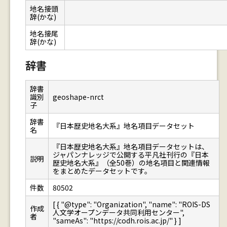
地名接頭
辞(かな)
地名接尾
辞(かな)
辞書
辞書
識別
geoshape-nrct
子
辞書
『日本歴史地名大系』地名項目データセット
名
『日本歴史地名大系』地名項目データセットは、
ジャパンナレッジで公開する平凡社刊行の『日本
説明
歴史地名大系』（全50巻）の地名項目と関連情報
をまとめたデータセットです。
件数
80502
[ { "@type": "Organization", "name": "ROIS-DS
作成
人文学オープンデータ共同利用センター",
者
"sameAs": "https://codh.rois.ac.jp/" } ]