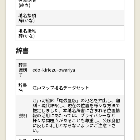
有効期限
(終点)
地名接頭
辞(かな)
地名接尾
辞(かな)
辞書
辞書
識別
edo-kiriezu-owariya
子
辞書
江戸マップ地名データセット
名
江戸切絵図「尾張屋版」の地名を抽出し、翻
刻・現代語訳し、現在の位置を様々な方法で
推定しました。本地名辞書に含まれる位置情
説明
報の活用にあたっては、プライバシーなど
様々な問題点があることも尊重し、公序良俗
に反した利用とならないようにご注意下さ
い。