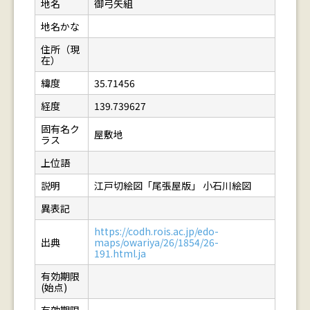
地名
御弓矢組
地名かな
住所（現
在）
緯度
35.71456
経度
139.739627
固有名ク
屋敷地
ラス
上位語
説明
江戸切絵図「尾張屋版」 小石川絵図
異表記
https://codh.rois.ac.jp/edo-
出典
maps/owariya/26/1854/26-
191.html.ja
有効期限
(始点)