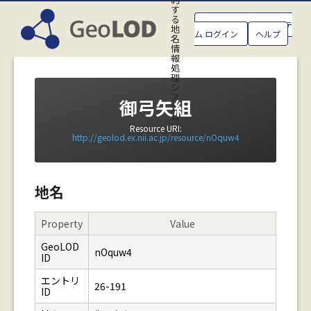
す
る
GeoLOD地名管理システ
地
ム ログイン
ヘルプ
名
情
報
処
理
シ
ス
御弓矢組
テ
ム
Resource URI:
http://geolod.ex.nii.ac.jp/resource/nOquw4
地名
Property
Value
GeoLOD
nOquw4
ID
エントリ
26-191
ID