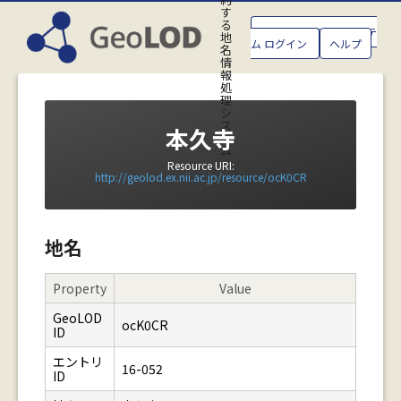
す
る
GeoLOD地名管理システ
地
ム ログイン
ヘルプ
名
情
報
処
理
シ
ス
本久寺
テ
ム
Resource URI:
http://geolod.ex.nii.ac.jp/resource/ocK0CR
地名
Property
Value
GeoLOD
ocK0CR
ID
エントリ
16-052
ID