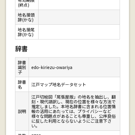
有効期限
(終点)
地名接頭
辞(かな)
地名接尾
辞(かな)
辞書
辞書
識別
edo-kiriezu-owariya
子
辞書
江戸マップ地名データセット
名
江戸切絵図「尾張屋版」の地名を抽出し、翻
刻・現代語訳し、現在の位置を様々な方法で
推定しました。本地名辞書に含まれる位置情
説明
報の活用にあたっては、プライバシーなど
様々な問題点があることも尊重し、公序良俗
に反した利用とならないようにご注意下さ
い。