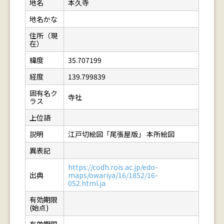
地名
本久寺
地名かな
住所（現
在）
緯度
35.707199
経度
139.799839
固有名ク
寺社
ラス
上位語
説明
江戸切絵図「尾張屋版」 本所絵図
異表記
https://codh.rois.ac.jp/edo-
出典
maps/owariya/16/1852/16-
052.html.ja
有効期限
(始点)