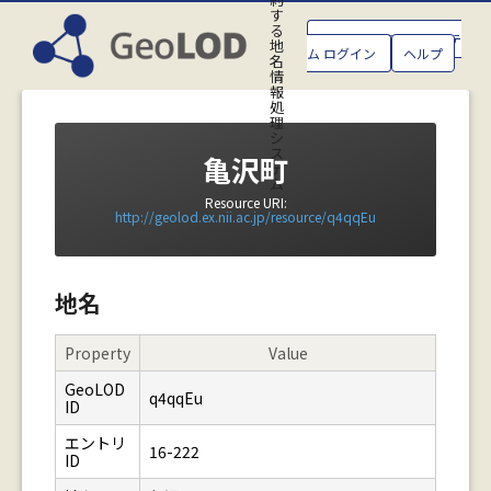
す
る
GeoLOD地名管理システ
地
ム ログイン
ヘルプ
名
情
報
処
理
シ
ス
亀沢町
テ
ム
Resource URI:
http://geolod.ex.nii.ac.jp/resource/q4qqEu
地名
Property
Value
GeoLOD
q4qqEu
ID
エントリ
16-222
ID