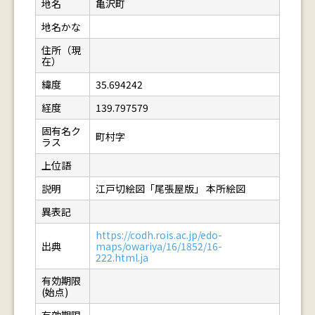
地名
亀沢町
地名かな
住所（現
在）
緯度
35.694242
経度
139.797579
固有名ク
町村字
ラス
上位語
説明
江戸切絵図「尾張屋版」 本所絵図
異表記
https://codh.rois.ac.jp/edo-
出典
maps/owariya/16/1852/16-
222.html.ja
有効期限
(始点)