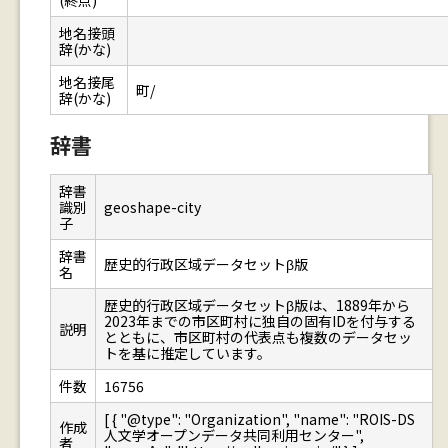
(終点)
地名接頭
辞(かな)
地名接尾
町/
辞(かな)
辞書
辞書
識別
geoshape-city
子
辞書
歴史的行政区域データセットβ版
名
歴史的行政区域データセットβ版は、1889年から
2023年までの市区町村に独自の固有IDを付与する
説明
とともに、市区町村の代表点も複数のデータセッ
トを基に推定しています。
件数
16756
[ { "@type": "Organization", "name": "ROIS-DS
作成
人文学オープンデータ共同利用センター",
者