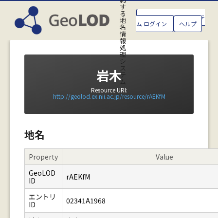
す
る
GeoLOD地名管理システ
地
ム ログイン
ヘルプ
名
情
報
処
理
シ
ス
岩木
テ
ム
Resource URI:
http://geolod.ex.nii.ac.jp/resource/rAEKfM
地名
Property
Value
GeoLOD
rAEKfM
ID
エントリ
02341A1968
ID