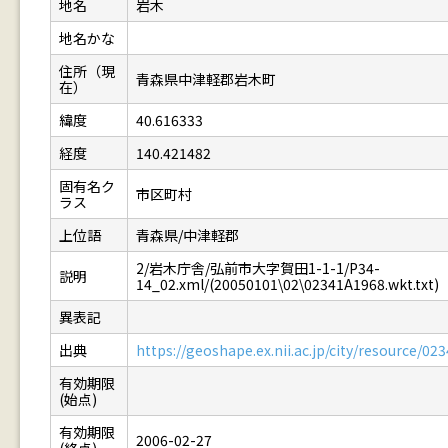
地名
岩木
地名かな
住所（現
青森県中津軽郡岩木町
在）
緯度
40.616333
経度
140.421482
固有名ク
市区町村
ラス
上位語
青森県/中津軽郡
2/岩木庁舎/弘前市大字賀田1-1-1/P34-
説明
14_02.xml/(20050101\02\02341A1968.wkt.txt)
異表記
出典
https://geoshape.ex.nii.ac.jp/city/resource/0
有効期限
(始点)
有効期限
2006-02-27