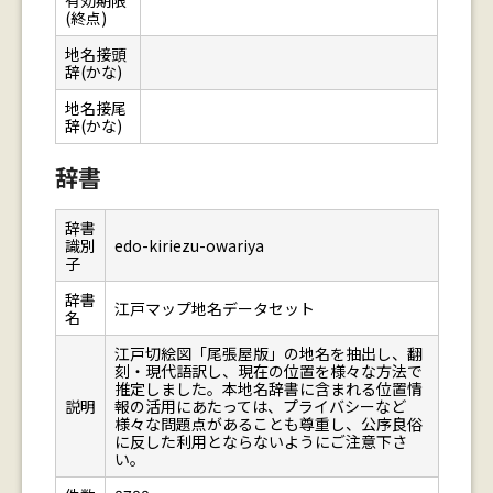
有効期限
(終点)
地名接頭
辞(かな)
地名接尾
辞(かな)
辞書
辞書
識別
edo-kiriezu-owariya
子
辞書
江戸マップ地名データセット
名
江戸切絵図「尾張屋版」の地名を抽出し、翻
刻・現代語訳し、現在の位置を様々な方法で
推定しました。本地名辞書に含まれる位置情
説明
報の活用にあたっては、プライバシーなど
様々な問題点があることも尊重し、公序良俗
に反した利用とならないようにご注意下さ
い。