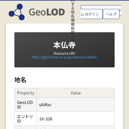
す
る
GeoLOD地名管理システ
地
ム ログイン
ヘルプ
名
情
報
処
理
シ
ス
本仏寺
テ
ム
Resource URI:
http://geolod.ex.nii.ac.jp/resource/sAiKsc
地名
Property
Value
GeoLOD
sAiKsc
ID
エントリ
16-326
ID