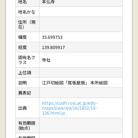
地名
本仏寺
地名かな
住所（現
在）
緯度
35.699753
経度
139.809917
固有名ク
寺社
ラス
上位語
説明
江戸切絵図「尾張屋版」 本所絵図
異表記
https://codh.rois.ac.jp/edo-
出典
maps/owariya/16/1852/16-
326.html.ja
有効期限
(始点)