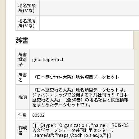
地名接頭
辞(かな)
地名接尾
辞(かな)
辞書
辞書
識別
geoshape-nrct
子
辞書
『日本歴史地名大系』地名項目データセット
名
『日本歴史地名大系』地名項目データセットは、
ジャパンナレッジで公開する平凡社刊行の『日本
説明
歴史地名大系』（全50巻）の地名項目と関連情報
をまとめたデータセットです。
件数
80502
[ { "@type": "Organization", "name": "ROIS-DS
作成
人文学オープンデータ共同利用センター",
者
"sameAs": "https://codh.rois.ac.jp/" } ]