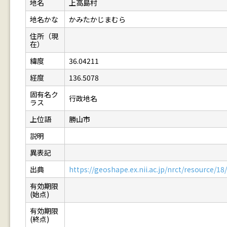
地名
上高島村
地名かな
かみたかじまむら
住所（現
在）
緯度
36.04211
経度
136.5078
固有名ク
行政地名
ラス
上位語
勝山市
説明
異表記
出典
https://geoshape.ex.nii.ac.jp/nrct/resource/
有効期限
(始点)
有効期限
(終点)