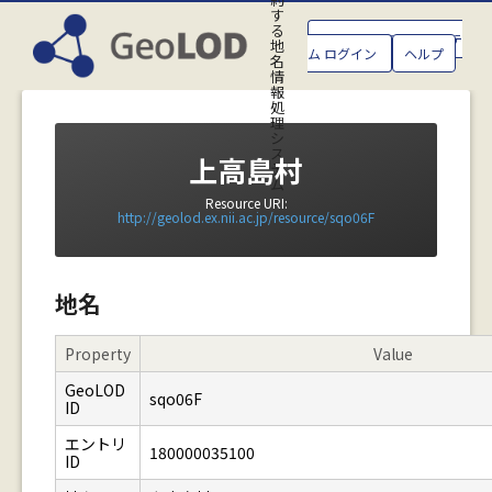
す
る
GeoLOD地名管理システ
地
ム ログイン
ヘルプ
名
情
報
処
理
シ
ス
上高島村
テ
ム
Resource URI:
http://geolod.ex.nii.ac.jp/resource/sqo06F
地名
Property
Value
GeoLOD
sqo06F
ID
エントリ
180000035100
ID