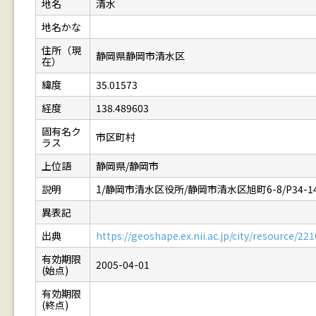
地名
清水
地名かな
住所（現
静岡県静岡市清水区
在）
緯度
35.01573
経度
138.489603
固有名ク
市区町村
ラス
上位語
静岡県/静岡市
説明
1/静岡市清水区役所/静岡市清水区旭町6-8/P34-14_
異表記
出典
https://geoshape.ex.nii.ac.jp/city/resource/2
有効期限
2005-04-01
(始点)
有効期限
(終点)