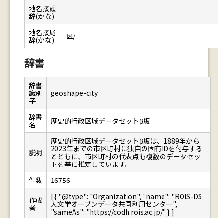
地名接頭
辞(かな)
地名接尾
区/
辞(かな)
辞書
辞書
識別
geoshape-city
子
辞書
歴史的行政区域データセットβ版
名
歴史的行政区域データセットβ版は、1889年から
2023年までの市区町村に独自の固有IDを付与する
説明
とともに、市区町村の代表点も複数のデータセッ
トを基に推定しています。
件数
16756
[ { "@type": "Organization", "name": "ROIS-DS
作成
人文学オープンデータ共同利用センター",
者
"sameAs": "https://codh.rois.ac.jp/" } ]