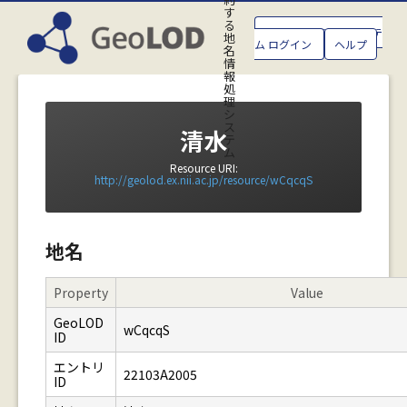
す
る
GeoLOD地名管理システ
地
ム ログイン
ヘルプ
名
情
報
処
理
シ
ス
清水
テ
ム
Resource URI:
http://geolod.ex.nii.ac.jp/resource/wCqcqS
地名
Property
Value
GeoLOD
wCqcqS
ID
エントリ
22103A2005
ID