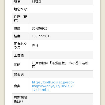
地名
月桂寺
地名かな
住所（現
在）
緯度
35.696926
経度
139.722801
固有名ク
寺社
ラス
上位語
江戸切絵図「尾張屋版」 市ヶ谷牛込絵
説明
図
異表記
https://codh.rois.ac.jp/edo-
出典
maps/owariya/12/1851/12-
174.html.ja
有効期限
(始点)