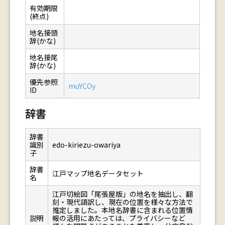
有効期限
(終点)
地名接頭
辞(かな)
地名接尾
辞(かな)
優先参照
muYCOy
ID
辞書
辞書
識別
edo-kiriezu-owariya
子
辞書
江戸マップ地名データセット
名
江戸切絵図「尾張屋版」の地名を抽出し、翻
刻・現代語訳し、現在の位置を様々な方法で
推定しました。本地名辞書に含まれる位置情
説明
報の活用にあたっては、プライバシーなど