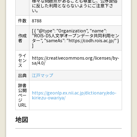
様々な問題点があることも尊重し、公序良俗
に反した利用とならないようにご注意下さ
い。
件数
8788
[ { "@type": "Organization", "name":
作成
"ROIS-DS人文学オープンデータ共同利用セン
者
ター", "sameAs": "https://codh.rois.ac.jp/" }
]
ライ
https://creativecommons.org/licenses/by-
セン
sa/4.0/
ス
出典
江戸マップ
辞書
公開
https://geonlp.ex.nii.ac.jp/dictionary/edo-
ペー
kiriezu-owariya/
ジ
URL
地図