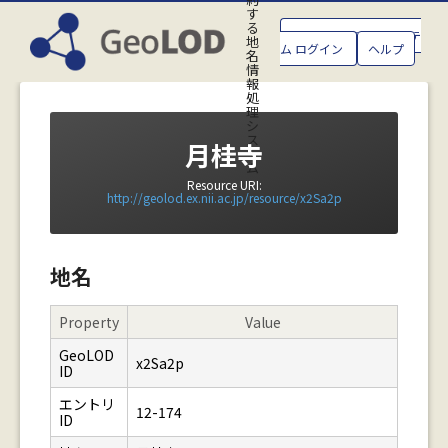
す
る
GeoLOD地名管理システ
地
ム ログイン
ヘルプ
名
情
報
処
理
シ
ス
月桂寺
テ
ム
Resource URI:
http://geolod.ex.nii.ac.jp/resource/x2Sa2p
地名
Property
Value
GeoLOD
x2Sa2p
ID
エントリ
12-174
ID