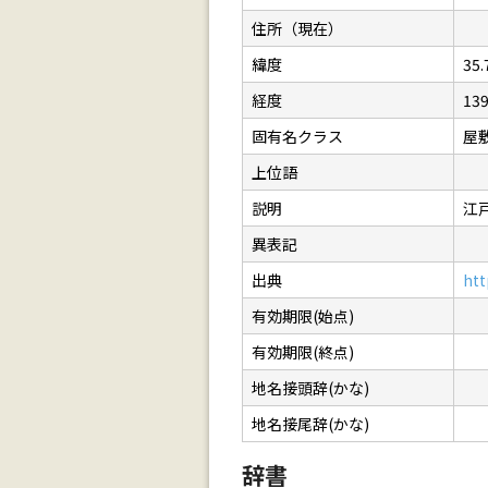
住所（現在）
緯度
35.
経度
139
固有名クラス
屋
上位語
説明
江
異表記
出典
htt
有効期限(始点)
有効期限(終点)
地名接頭辞(かな)
地名接尾辞(かな)
辞書