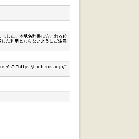
しました。本地名辞書に含まれる位
反した利用とならないようにご注意
: "https://codh.rois.ac.jp/"