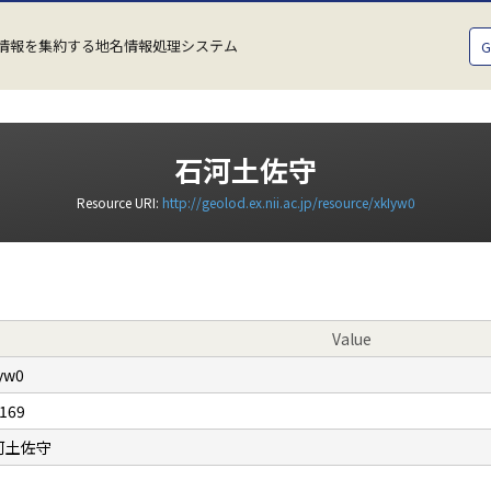
情報を集約する地名情報処理システム
石河土佐守
Resource URI:
http://geolod.ex.nii.ac.jp/resource/xkIyw0
Value
yw0
169
河土佐守