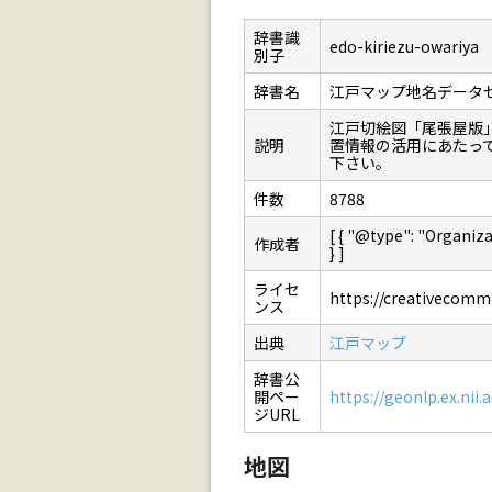
辞書識
edo-kiriezu-owariya
別子
辞書名
江戸マップ地名データ
江戸切絵図「尾張屋版
説明
置情報の活用にあたっ
下さい。
件数
8788
[ { "@type": "Orga
作成者
} ]
ライセ
https://creativecommo
ンス
出典
江戸マップ
辞書公
開ペー
https://geonlp.ex.nii.
ジURL
地図